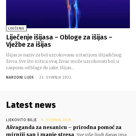
LIJEČENJE
Liječenje išijasa – Obloge za išijas –
Vježbe za išijas
Išijas je naziv za bol uzrokovanu iritacijom išijadičnog
živca. Sve što iritira ovaj živac može uzrokovati bol, u
rasponu od blage do jake. Išijas...
NARODNI LIJEK
-
23. SVIBNJA 2022.
Latest news
LJEKOVITO BILJE
6. SVIBNJA 2026.
Ašvaganda za nesanicu – prirodna pomoć za
mirniji san i manje stresa
Sve više ljudi danas ima