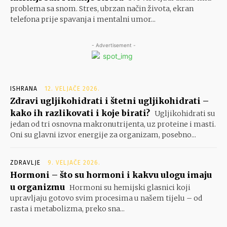
problema sa snom. Stres, ubrzan način života, ekran
telefona prije spavanja i mentalni umor...
- Advertisement -
ISHRANA
12. VELJAČE 2026.
Zdravi ugljikohidrati i štetni ugljikohidrati –
kako ih razlikovati i koje birati?
Ugljikohidrati su
jedan od tri osnovna makronutrijenta, uz proteine i masti.
Oni su glavni izvor energije za organizam, posebno...
ZDRAVLJE
9. VELJAČE 2026.
Hormoni – što su hormoni i kakvu ulogu imaju
u organizmu
Hormoni su hemijski glasnici koji
upravljaju gotovo svim procesima u našem tijelu – od
rasta i metabolizma, preko sna...