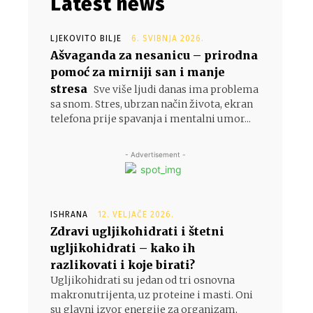
Latest news
LJEKOVITO BILJE
6. SVIBNJA 2026.
Ašvaganda za nesanicu – prirodna
pomoć za mirniji san i manje
stresa
Sve više ljudi danas ima problema
sa snom. Stres, ubrzan način života, ekran
telefona prije spavanja i mentalni umor...
- Advertisement -
ISHRANA
12. VELJAČE 2026.
Zdravi ugljikohidrati i štetni
ugljikohidrati – kako ih
razlikovati i koje birati?
Ugljikohidrati su jedan od tri osnovna
makronutrijenta, uz proteine i masti. Oni
su glavni izvor energije za organizam,