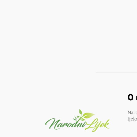
O
Naro
ljek