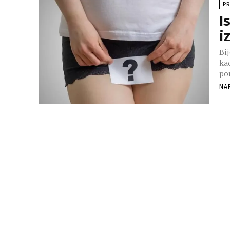
PR
I
i
Bi
kao
pom
NA