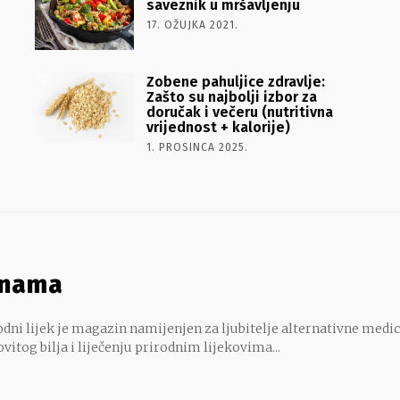
saveznik u mršavljenju
17. OŽUJKA 2021.
Zobene pahuljice zdravlje:
Zašto su najbolji izbor za
doručak i večeru (nutritivna
vrijednost + kalorije)
1. PROSINCA 2025.
 nama
dni lijek je magazin namijenjen za ljubitelje alternativne medic
ovitog bilja i liječenju prirodnim lijekovima...