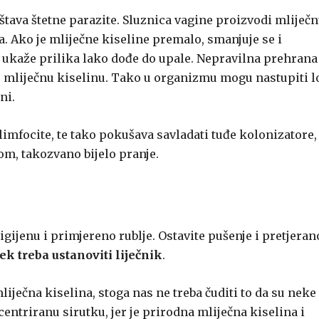
ništava štetne parazite. Sluznica vagine proizvodi mliječ
ja. Ako je mliječne kiseline premalo, smanjuje se i
 ukaže prilika lako dođe do upale. Nepravilna prehrana
vore mliječnu kiselinu. Tako u organizmu mogu nastupiti l
ni.
 limfocite, te tako pokušava savladati tuđe kolonizatore,
m, takozvano bijelo pranje.
igijenu i primjereno rublje. Ostavite pušenje i pretjeran
ek treba ustanoviti liječnik
.
liječna kiselina, stoga nas ne treba čuditi to da su neke
ntriranu sirutku, jer je prirodna mliječna kiselina i