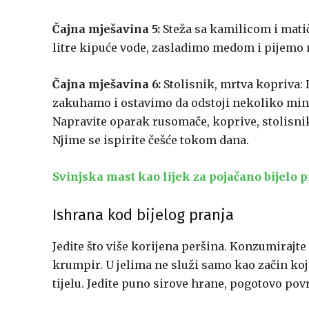
Čajna mješavina 5:
Steža sa kamilicom i mati
litre kipuće vode, zasladimo medom i pijemo na 
Čajna mješavina 6:
Stolisnik, mrtva kopriva: 
zakuhamo i ostavimo da odstoji nekoliko minut
Napravite oparak rusomače, koprive, stolisnika
Njime se ispirite češće tokom dana.
Svinjska mast kao lijek za pojačano bijelo p
Ishrana kod bijelog pranja
Jedite što više korijena peršina. Konzumirajte
krumpir. U jelima ne služi samo kao začin koji
tijelu. Jedite puno sirove hrane, pogotovo pov