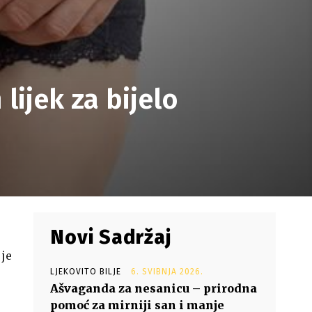
lijek za bijelo
Novi Sadržaj
 je
LJEKOVITO BILJE
6. SVIBNJA 2026.
Ašvaganda za nesanicu – prirodna
pomoć za mirniji san i manje