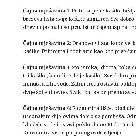
Čajna mješavina 1:
Po tri supene kašike bršlj
brezova lista dvije kašike kamilice. Sve dobro 
dnevno po malu šoljicu. Istim čajem ispirati r
Čajna mješavina 2:
Orahovog lista, koprive, br
kašike. Priprema i doziranje kao kod prve čaj
Čajna mješavina 3:
Stolisnika, iđirota, bokvi
tri kašike, kamilice dvije kašike. Sve dobro pr
minuta u litri vode. Zatim treba ostaviti pokl
dvije šolje dnevno. Svaki put se priprema svje
Čajna mješavina 4:
Ružmarina lišće, plod divl
u jednakim dijelovima dobro se pomiješa. Od te
ključale vode i ostavi poklopljeno 10 do 15 minut
Konzumira se do potpunog ozdravljenja.