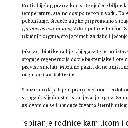
Protiv bijelog pranja koristite sjedeće biljne 
temperaturu, stalno dosipajte toplu vodu. Boles
poboljšanje. Sjedeće kupke pripremamo s m
(Juniperus communis)
, 2 do 3 puta sedmično. 
trbušnih organa, što je temelj za dalje liječenje
Jake antibiotike radije izbjegavajte jer uništa
stoga je regeneracija dobre bakterijske flore
previše smetati. Moramo paziti da ne uništimo 
nego korisne bakterije.
S obzirom da je bijelo pranje većinom tvrdokorn
stroga dosljednost u ispunjavanju uputa. Samo
uslovom da se i ubuduće čuvamo štetnih uticaj
Ispiranje rodnice kamilicom i 