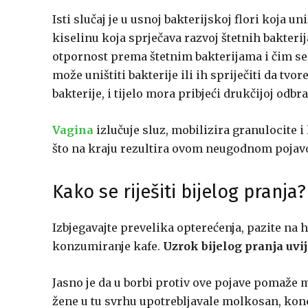
Isti slučaj je u usnoj bakterijskoj flori koja u
kiselinu koja sprječava razvoj štetnih bakteri
otpornost prema štetnim bakterijama i čim se
može uništiti bakterije ili ih spriječiti da t
bakterije, i tijelo mora pribjeći drukčijoj odbra
Vagina
izlučuje sluz, mobilizira granulocite i
što na kraju rezultira ovom neugodnom pojavo
Kako se riješiti bijelog pranja?
Izbjegavajte prevelika opterećenja, pazite na h
konzumiranje kafe.
Uzrok bijelog pranja uvij
Jasno je da u borbi protiv ove pojave pomaže m
žene u tu svrhu upotrebljavale molkosan, konce