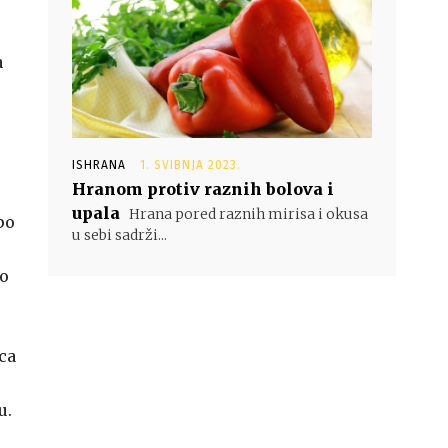
a
ISHRANA
1. SVIBNJA 2023.
Hranom protiv raznih bolova i
upala
Hrana pored raznih mirisa i okusa
po
u sebi sadrži...
po
ica
u.