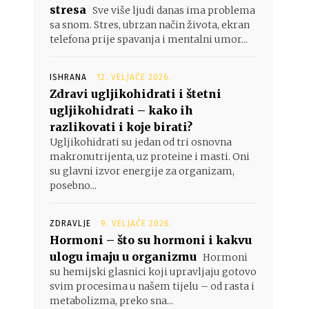
stresa
Sve više ljudi danas ima problema
o
sa snom. Stres, ubrzan način života, ekran
telefona prije spavanja i mentalni umor...
ISHRANA
12. VELJAČE 2026.
Zdravi ugljikohidrati i štetni
ugljikohidrati – kako ih
razlikovati i koje birati?
Ugljikohidrati su jedan od tri osnovna
makronutrijenta, uz proteine i masti. Oni
su glavni izvor energije za organizam,
posebno...
ZDRAVLJE
9. VELJAČE 2026.
Hormoni – što su hormoni i kakvu
ulogu imaju u organizmu
Hormoni
su hemijski glasnici koji upravljaju gotovo
svim procesima u našem tijelu – od rasta i
metabolizma, preko sna...