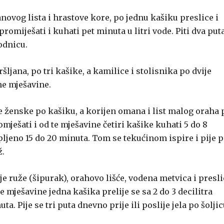
anovog lista i hrastove kore, po jednu kašiku preslice i
promiješati i kuhati pet minuta u litri vode. Piti dva put
odnicu.
šljana, po tri kašike, a kamilice i stolisnika po dvije
ne mješavine.
ce ženske po kašiku, a korijen omana i list malog oraha 
omješati i od te mješavine četiri kašike kuhati 5 do 8
opljeno 15 do 20 minuta. Tom se tekućinom ispire i pije 
ž.
je ruže (šipurak), orahovo lišće, vodena metvica i presl
 mješavine jedna kašika prelije se sa 2 do 3 decilitra
a. Pije se tri puta dnevno prije ili poslije jela po šoljic