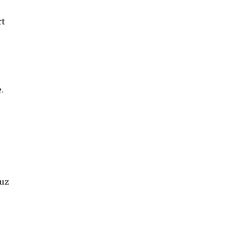
rt
.
 uz