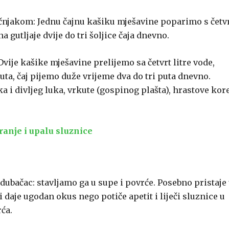
čnjakom: Jednu čajnu kašiku mješavine poparimo s četv
gutljaje dvije do tri šoljice čaja dnevno.
Dvije kašike mješavine prelijemo sa četvrt litre vode,
a, čaj pijemo duže vrijeme dva do tri puta dnevno.
 i divljeg luka, vrkute (gospinog plašta), hrastove kore
ranje i upalu sluznice
 dubačac: stavljamo ga u supe i povrće. Posebno pristaje
 daje ugodan okus nego potiče apetit i liječi sluznice u
rća.