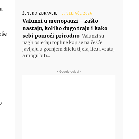
nu
ŽENSKO ZDRAVLJE
5. VELJAČE 2026.
Valunzi u menopauzi – zašto
nastaju, koliko dugo traju i kako
oše
sebi pomoći prirodno
Valunzi su
nagli osjećaji topline koji se najčešće
javljaju u gornjem dijelu tijela, licu i vratu,
a mogu biti...
- Google oglasi -
o