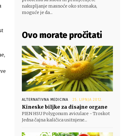
u
nakupljanje masnoće oko stomaka,
moguće je da...
st
Ovo morate pročitati
ne,
ave
ALTERNATIVNA MEDICINA
25. LIPNJA 2012.
Kineske biljke za disajne organe
PIEN HSU Polygonum aviculare - Troskot
Jedna čajna kašičica usitnjene...