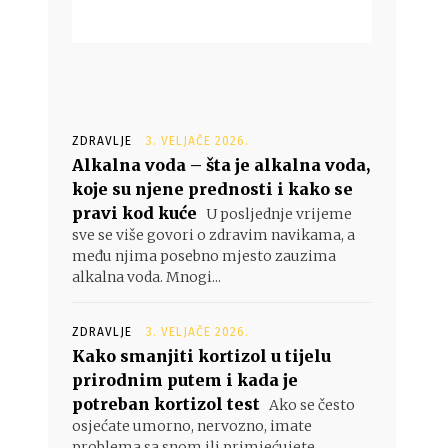
ZDRAVLJE
3. VELJAČE 2026.
Alkalna voda – šta je alkalna voda,
koje su njene prednosti i kako se
pravi kod kuće
U posljednje vrijeme
sve se više govori o zdravim navikama, a
među njima posebno mjesto zauzima
alkalna voda. Mnogi...
ZDRAVLJE
3. VELJAČE 2026.
Kako smanjiti kortizol u tijelu
prirodnim putem i kada je
potreban kortizol test
Ako se često
osjećate umorno, nervozno, imate
problema sa snom ili primjećujete