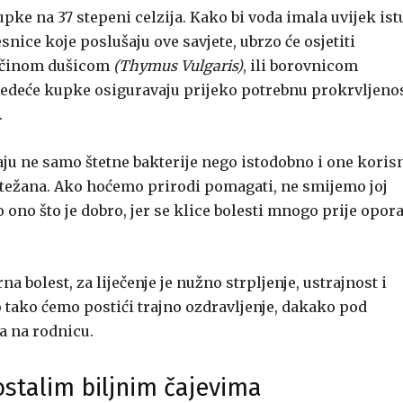
kupke na 37 stepeni celzija. Kako bi voda imala uvijek ist
nice koje poslušaju ove savjete, ubrzo će osjetiti
ajčinom dušicom
(Thymus Vulgaris)
, ili borovnicom
Sjedeće kupke osiguravaju prijeko potrebnu prokrvljeno
.
vaju ne samo štetne bakterije nego istodobno i one koris
 otežana. Ako hoćemo prirodi pomagati, ne smijemo joj
ono što je dobro, jer se klice bolesti mnogo prije opor
a bolest, za liječenje je nužno strpljenje, ustrajnost i
 tako ćemo postići trajno ozdravljenje, dakako pod
a na rodnicu.
ostalim biljnim čajevima