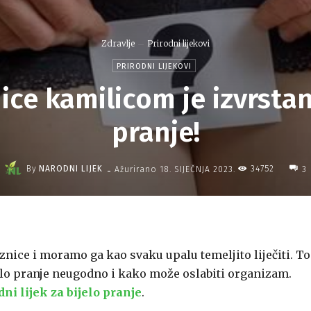
Zdravlje
Prirodni lijekovi
PRIRODNI LIJEKOVI
ice kamilicom je izvrstan 
pranje!
-
By
NARODNI LIJEK
34752
Ažurirano
18. SIJEČNJA 2023.
3
znice i moramo ga kao svaku upalu temeljito liječiti. To
lo pranje neugodno i kako može oslabiti organizam.
dni lijek za bijelo pranje
.