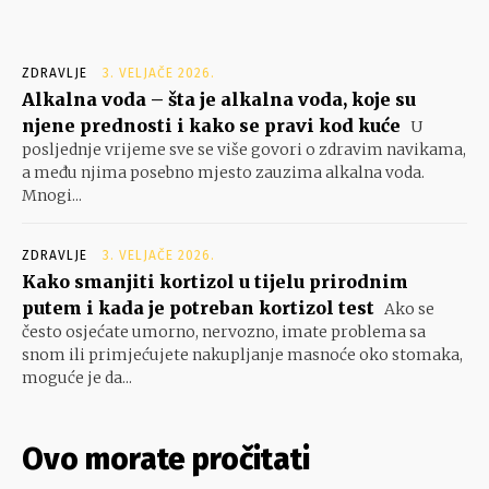
ZDRAVLJE
3. VELJAČE 2026.
Alkalna voda – šta je alkalna voda, koje su
njene prednosti i kako se pravi kod kuće
U
posljednje vrijeme sve se više govori o zdravim navikama,
a među njima posebno mjesto zauzima alkalna voda.
Mnogi...
ZDRAVLJE
3. VELJAČE 2026.
Kako smanjiti kortizol u tijelu prirodnim
putem i kada je potreban kortizol test
Ako se
često osjećate umorno, nervozno, imate problema sa
snom ili primjećujete nakupljanje masnoće oko stomaka,
moguće je da...
Ovo morate pročitati