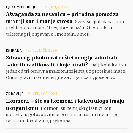
LJEKOVITO BILJE
6. SVIBNJA 2026.
Ašvaganda za nesanicu – prirodna pomoć za
mirniji san i manje stresa
Sve više ljudi danas ima
problema sa snom. Stres, ubrzan način života, ekran
telefona prije spavanja i mentalni umor...
ISHRANA
12. VELJAČE 2026.
Zdravi ugljikohidrati i štetni ugljikohidrati –
kako ih razlikovati i koje birati?
Ugljikohidrati su
jedan od tri osnovna makronutrijenta, uz proteine i masti.
Oni su glavni izvor energije za organizam, posebno...
ZDRAVLJE
9. VELJAČE 2026.
Hormoni – što su hormoni i kakvu ulogu imaju
u organizmu
Hormoni su hemijski glasnici koji
upravljaju gotovo svim procesima u našem tijelu – od
rasta i metabolizma, preko sna...