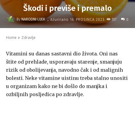
Škodi i previše i premalo
-
By
NARODNI LIJEK
517
Ažurirano
16. PROSINCA 2023.
0
Home
Zdravlje
Vitamini su danas sastavni dio života. Oni nas
štite od prehlade, usporavaju starenje, smanjuju
rizik od obolijevanja, navodno čak i od malignih
bolesti. Neke vitamine uistinu treba stalno unositi
u organizam kako ne bi došlo do manjka i
ozbiljnih posljedica po zdravlje.