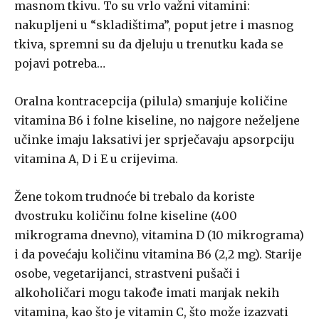
masnom tkivu. To su vrlo važni vitamini:
nakupljeni u “skladištima”, poput jetre i masnog
tkiva, spremni su da djeluju u trenutku kada se
pojavi potreba…
Oralna kontracepcija (pilula) smanjuje količine
vitamina B6 i folne kiseline, no najgore neželjene
učinke imaju laksativi jer sprječavaju apsorpciju
vitamina A, D i E u crijevima.
Žene tokom trudnoće bi trebalo da koriste
dvostruku količinu folne kiseline (400
mikrograma dnevno), vitamina D (10 mikrograma)
i da povećaju količinu vitamina B6 (2,2 mg). Starije
osobe, vegetarijanci, strastveni pušači i
alkoholičari mogu takođe imati manjak nekih
vitamina, kao što je vitamin C, što može izazvati