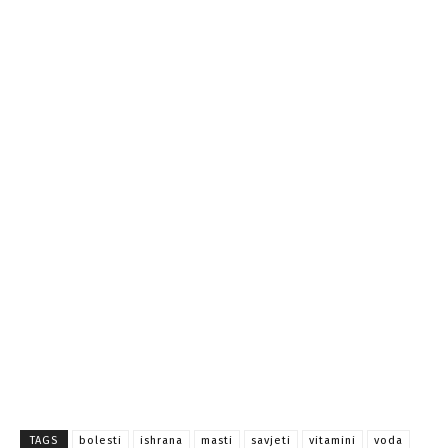
TAGS
bolesti
ishrana
masti
savjeti
vitamini
voda