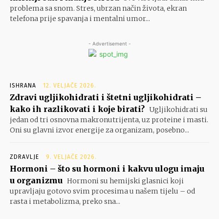
problema sa snom. Stres, ubrzan način života, ekran
telefona prije spavanja i mentalni umor...
- Advertisement -
ISHRANA
12. VELJAČE 2026.
Zdravi ugljikohidrati i štetni ugljikohidrati –
kako ih razlikovati i koje birati?
Ugljikohidrati su
jedan od tri osnovna makronutrijenta, uz proteine i masti.
Oni su glavni izvor energije za organizam, posebno...
ZDRAVLJE
9. VELJAČE 2026.
Hormoni – što su hormoni i kakvu ulogu imaju
u organizmu
Hormoni su hemijski glasnici koji
upravljaju gotovo svim procesima u našem tijelu – od
rasta i metabolizma, preko sna...