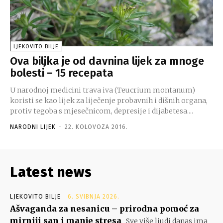
LJEKOVITO BILJE
Ova biljka je od davnina lijek za mnoge
bolesti – 15 recepata
U narodnoj medicini trava iva (Teucrium montanum)
koristi se kao lijek za liječenje probavnih i dišnih organa,
protiv tegoba s mjesečnicom, depresije i dijabetesa....
NARODNI LIJEK
-
22. KOLOVOZA 2016.
Latest news
LJEKOVITO BILJE
6. SVIBNJA 2026.
Ašvaganda za nesanicu – prirodna pomoć za
mirniji san i manje stresa
Sve više ljudi danas ima