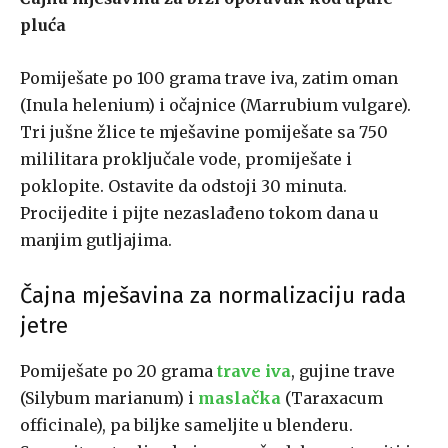
pluća
Pomiješate po 100 grama trave iva, zatim oman
(Inula helenium) i očajnice (Marrubium vulgare).
Tri jušne žlice te mješavine pomiješate sa 750
mililitara proključale vode, promiješate i
poklopite. Ostavite da odstoji 30 minuta.
Procijedite i pijte nezaslađeno tokom dana u
manjim gutljajima.
Čajna mješavina za normalizaciju rada
jetre
Pomiješate po 20 grama
trave iva
, gujine trave
(Silybum marianum) i
maslačka
(Taraxacum
officinale), pa biljke sameljite u blenderu.