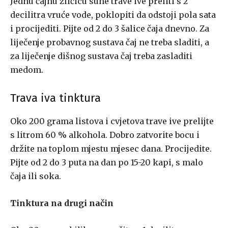
Jednu čajnu žličicu suhe trave ive preliti s 2
decilitra vruće vode, poklopiti da odstoji pola sata
i procijediti. Pijte od 2 do 3 šalice čaja dnevno. Za
liječenje probavnog sustava čaj ne treba sladiti, a
za liječenje dišnog sustava čaj treba zasladiti
medom.
Trava iva tinktura
Oko 200 grama listova i cvjetova trave ive prelijte
s litrom 60 % alkohola. Dobro zatvorite bocu i
držite na toplom mjestu mjesec dana. Procijedite.
Pijte od 2 do 3 puta na dan po 15-20 kapi, s malo
čaja ili soka.
Tinktura na drugi način