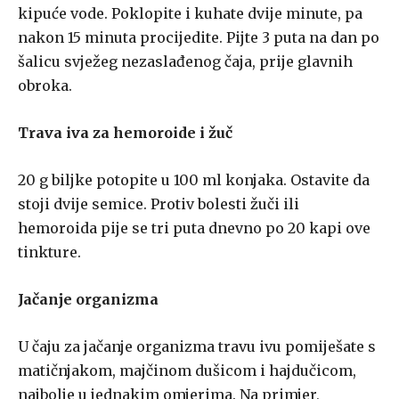
kipuće vode. Poklopite i kuhate dvije minute, pa
nakon 15 minuta procijedite. Pijte 3 puta na dan po
šalicu svježeg nezaslađenog čaja, prije glavnih
obroka.
Trava iva za hemoroide
i žuč
20 g biljke potopite u 100 ml konjaka. Ostavite da
stoji dvije semice. Protiv bolesti žuči ili
hemoroida pije se tri puta dnevno po 20 kapi ove
tinkture.
Jačanje organizma
U čaju za jačanje organizma travu ivu pomiješate s
matičnjakom, majčinom dušicom i hajdučicom,
najbolje u jednakim omjerima. Na primjer,