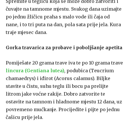
Spremite u teglicu koja se može dobro zatvoriti i
čuvajte na tamnome mjestu. Svakog dana uzimajte
po jednu žličicu praha s malo vode ili čaja od
nane, i to tri puta na dan, pola sata prije jela. Kura
traje mjesec dana.
Gorka travarica za probave i poboljšanje apetita
Pomiješate 20 grama trave iva te po 10 grama trave
lincura (Gentiana lutea)
, podubica (Teucrium
chamaedrys) i iđirot (Acorus calamus). Biljke
stavite u čistu, suhu teglu ili bocu pa prelijte
litrom jake voćne rakije. Dobro zatvorite te
ostavite na tamnom i hladnome mjestu 12 dana, uz
povremeno mućkanje. Procijedite i pijte po jednu
čašicu prije jela.