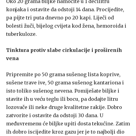
Oko 20 grama biljke namočite u 1 decilitru
konjaka i ostavite da odstoji 14 dana. Procijedite,
pa pijte tri puta dnevno po 20 kapi. Liječi od
bolesti žuči, bijelog cvijeta kod žena, hemoroida i
tuberkuloze.
Tinktura protiv slabe cirkulacije i proširenih
vena
Pripremite po 50 grama sušenog lista koprive,
sušene trave ive, 50 grama sušenog kantariona i
isto toliko sušenog nevena. Pomiješate biljke i
stavite ih u veću teglu ili bocu, pa dodajte litru
lozovače ili neke druge kvalitetne rakije. Dobro
zatvorite i ostavite da odstoji 30 dana. U
međuvremenu će biljke upiti dosta tekućine. Zatim
ih dobro iscijedite kroz gazu jer je to najbolji dio