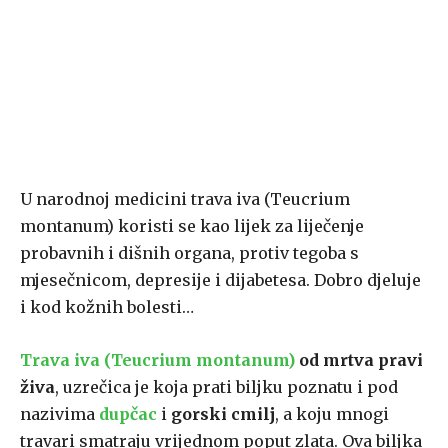
U narodnoj medicini trava iva (Teucrium
montanum) koristi se kao lijek za liječenje
probavnih i dišnih organa, protiv tegoba s
mjesečnicom, depresije i dijabetesa. Dobro djeluje
i kod kožnih bolesti…
Trava iva (Teucrium montanum)
od mrtva pravi
živa
, uzrečica je koja prati biljku poznatu i pod
nazivima
dupčac
i
gorski cmilj
, a koju mnogi
travari smatraju vrijednom poput zlata. Ova biljka