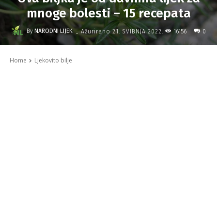
mnoge bolesti – 15 recepata
-
By
NARODNI LIJEK
16156
Ažurirano
21. SVIBNJA 2022.
0
Home
Ljekovito bilje