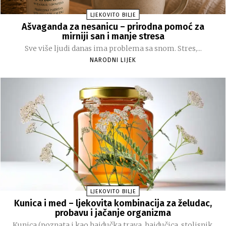
LJEKOVITO BILJE
Ašvaganda za nesanicu – prirodna pomoć za
mirniji san i manje stresa
Sve više ljudi danas ima problema sa snom. Stres,...
NARODNI LIJEK
LJEKOVITO BILJE
Kunica i med – ljekovita kombinacija za želudac,
probavu i jačanje organizma
Kunica (poznata i kao hajdučka trava, hajdučica, stolisnik,