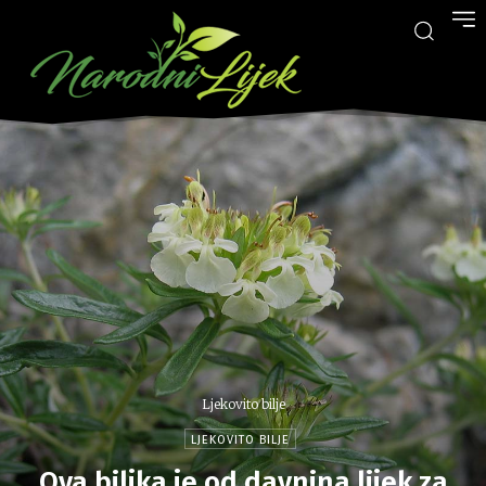
Ljekovito bilje
LJEKOVITO BILJE
Ova biljka je od davnina lijek za