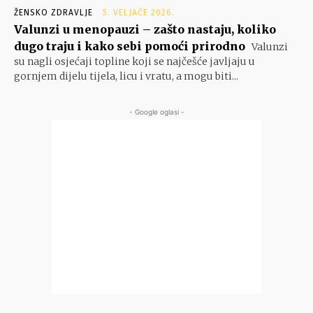
ŽENSKO ZDRAVLJE
5. VELJAČE 2026.
Valunzi u menopauzi – zašto nastaju, koliko
dugo traju i kako sebi pomoći prirodno
Valunzi
su nagli osjećaji topline koji se najčešće javljaju u
gornjem dijelu tijela, licu i vratu, a mogu biti...
- Google oglasi -