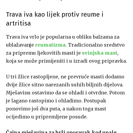
Trava iva kao lijek protiv reume i
artritisa
Trava iva vrlo je popularna u obliku balzama za
ublažavanje
reumatizma
. Tradicionalno sredstvo
za pripremu ljekovitih masti je
svinjska mast
,
koja se može primijeniti i u izradi ovog pripravka.
U tri žlice rastopljene, ne prevruće masti dodamo
dvije žlice sitno narezanih suhih biljnih dijelova.
Mješavinu ostavimo da se ohladi i otvrdne. Potom
je lagano rastopimo i ohladimo. Postupak
ponovimo još dva puta, a nakon toga mast
ocijedimo u pripremljene posude.
Čajna mješavina za brži oporavak kod upale