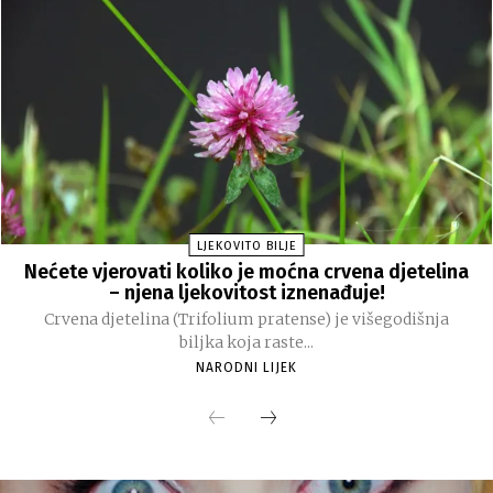
LJEKOVITO BILJE
Nećete vjerovati koliko je moćna crvena djetelina
– njena ljekovitost iznenađuje!
Crvena djetelina (Trifolium pratense) je višegodišnja
biljka koja raste...
NARODNI LIJEK