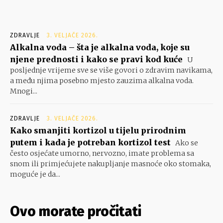
ZDRAVLJE
3. VELJAČE 2026.
Alkalna voda – šta je alkalna voda, koje su
njene prednosti i kako se pravi kod kuće
U
posljednje vrijeme sve se više govori o zdravim navikama,
a među njima posebno mjesto zauzima alkalna voda.
Mnogi...
ZDRAVLJE
3. VELJAČE 2026.
Kako smanjiti kortizol u tijelu prirodnim
putem i kada je potreban kortizol test
Ako se
često osjećate umorno, nervozno, imate problema sa
snom ili primjećujete nakupljanje masnoće oko stomaka,
moguće je da...
Ovo morate pročitati