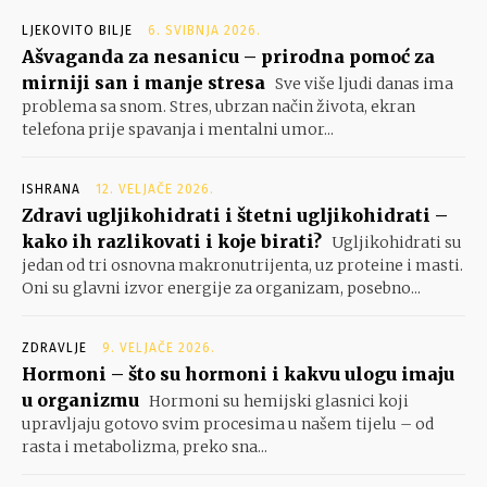
LJEKOVITO BILJE
6. SVIBNJA 2026.
Ašvaganda za nesanicu – prirodna pomoć za
mirniji san i manje stresa
Sve više ljudi danas ima
problema sa snom. Stres, ubrzan način života, ekran
telefona prije spavanja i mentalni umor...
ISHRANA
12. VELJAČE 2026.
Zdravi ugljikohidrati i štetni ugljikohidrati –
kako ih razlikovati i koje birati?
Ugljikohidrati su
jedan od tri osnovna makronutrijenta, uz proteine i masti.
Oni su glavni izvor energije za organizam, posebno...
ZDRAVLJE
9. VELJAČE 2026.
Hormoni – što su hormoni i kakvu ulogu imaju
u organizmu
Hormoni su hemijski glasnici koji
upravljaju gotovo svim procesima u našem tijelu – od
rasta i metabolizma, preko sna...