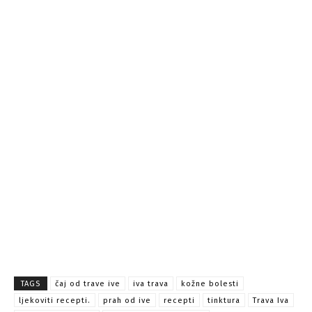
TAGS
čaj od trave ive
iva trava
kožne bolesti
ljekoviti recepti.
prah od ive
recepti
tinktura
Trava Iva