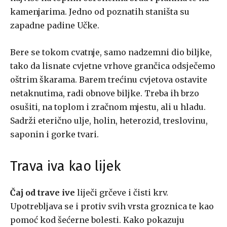
kamenjarima. Jedno od poznatih staništa su
zapadne padine Učke.
Bere se tokom cvatnje, samo nadzemni dio biljke,
tako da lisnate cvjetne vrhove grančica odsječemo
oštrim škarama. Barem trećinu cvjetova ostavite
netaknutima, radi obnove biljke. Treba ih brzo
osušiti, na toplom i zračnom mjestu, ali u hladu.
Sadrži eterično ulje, holin, heterozid, treslovinu,
saponin i gorke tvari.
Trava iva kao lijek
Čaj od trave ive
liječi grčeve i čisti krv.
Upotrebljava se i protiv svih vrsta groznica te kao
pomoć kod šećerne bolesti. Kako pokazuju