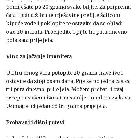
pomiješate po 20 grama svake biljke. Za pripremu
čaja 1 jušnu žlicu te mješavine prelijte šalicom
kipuće vode i poklopite te ostavite da se ohladi
oko 20 minuta. Procijedite i pijte tri puta dnevno
pola sata prije jela.
Vino za jačanje imuniteta
U litru crnog vina potopite 20 grama trave ive i
ostavite da stoji osam dana. Pije se po jedna čašica
tri puta dnevno, prije jela. Možete probati i ovaj
recept: osušenu ivu sitno samljeti u mlinu za kavu.
Uzimajte od jedan do tri grama prije jela.
Probavni i dišni putevi