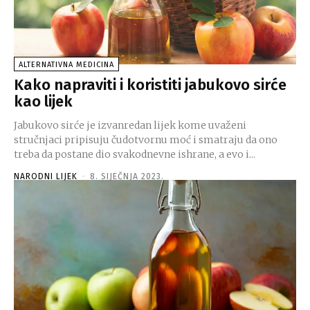
ALTERNATIVNA MEDICINA
Kako napraviti i koristiti jabukovo sirće
kao lijek
Jabukovo sirće je izvanredan lijek kome uvaženi
stručnjaci pripisuju čudotvornu moć i smatraju da ono
treba da postane dio svakodnevne ishrane, a evo i...
NARODNI LIJEK
-
8. SIJEČNJA 2023.