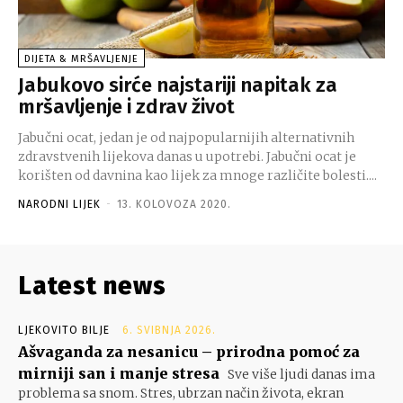
DIJETA & MRŠAVLJENJE
Jabukovo sirće najstariji napitak za
mršavljenje i zdrav život
Jabučni ocat, jedan je od najpopularnijih alternativnih
zdravstvenih lijekova danas u upotrebi. Jabučni ocat je
korišten od davnina kao lijek za mnoge različite bolesti....
NARODNI LIJEK
-
13. KOLOVOZA 2020.
Latest news
LJEKOVITO BILJE
6. SVIBNJA 2026.
Ašvaganda za nesanicu – prirodna pomoć za
mirniji san i manje stresa
Sve više ljudi danas ima
problema sa snom. Stres, ubrzan način života, ekran