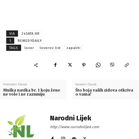
VIA
24SATA.HR
1
REMEDYDAILY
TAGS
lovor
lovorov list
zapaliti
Prethodni članak
Naredni članak
Muška navika br. 1 koju žene
Što boja vaših zidova otkriva
ne vole i ne razumiju
o vama?
Narodni Lijek
http://www.narodnilijek.com