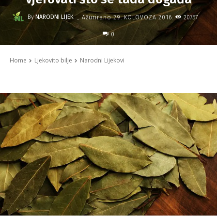
-
By
NARODNI LIJEK
20757
Ažurirano
29. KOLOVOZA 2016.
0
Home
Ljekovito bilje
Narodni Lijekovi