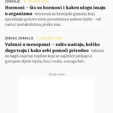
ZDRAVLJE
9. VELJAČE 2026.
Hormoni – što su hormoni i kakvu ulogu imaju
u organizmu
Hormoni su hemijski glasnici koji
upravljaju gotovo svim procesima u našem tijelu – od
rasta i metabolizma, preko sna...
ŽENSKO ZDRAVLJE
5. VELJAČE 2026.
Valunzi u menopauzi – zašto nastaju, koliko
dugo traju i kako sebi pomoći prirodno
Valunzi
su nagli osjećaji topline koji se najčešće javljaju u
gornjem dijelu tijela, licu i vratu, a mogu biti...
- Google oglasi -