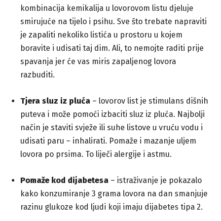
kombinacija kemikalija u lovorovom listu djeluje
smirujuće na tijelo i psihu. Sve što trebate napraviti
je zapaliti nekoliko listića u prostoru u kojem
boravite i udisati taj dim. Ali, to nemojte raditi prije
spavanja jer će vas miris zapaljenog lovora
razbuditi.
Tjera sluz iz pluća
– lovorov list je stimulans dišnih
puteva i može pomoći izbaciti sluz iz pluća. Najbolji
način je staviti svježe ili suhe listove u vruću vodu i
udisati paru – inhalirati. Pomaže i mazanje uljem
lovora po prsima. To liječi alergije i astmu.
Pomaže kod dijabetesa
– istraživanje je pokazalo
kako konzumiranje 3 grama lovora na dan smanjuje
razinu glukoze kod ljudi koji imaju dijabetes tipa 2.