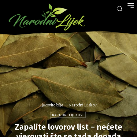
Ljekovito bilje
Narodni Lijekovi
NARODNI LIJEKOVI
Zapalite lovorov list – nećete
vjerovati što se tada događa