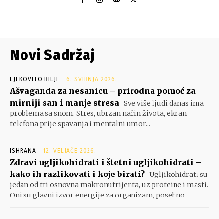
Novi Sadržaj
LJEKOVITO BILJE
6. SVIBNJA 2026.
Ašvaganda za nesanicu – prirodna pomoć za
mirniji san i manje stresa
Sve više ljudi danas ima
problema sa snom. Stres, ubrzan način života, ekran
telefona prije spavanja i mentalni umor...
ISHRANA
12. VELJAČE 2026.
Zdravi ugljikohidrati i štetni ugljikohidrati –
kako ih razlikovati i koje birati?
Ugljikohidrati su
jedan od tri osnovna makronutrijenta, uz proteine i masti.
Oni su glavni izvor energije za organizam, posebno...