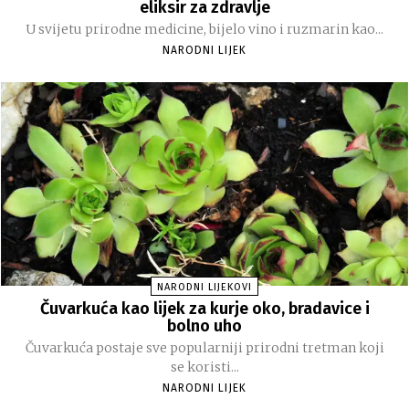
eliksir za zdravlje
U svijetu prirodne medicine, bijelo vino i ruzmarin kao...
NARODNI LIJEK
NARODNI LIJEKOVI
Čuvarkuća kao lijek za kurje oko, bradavice i
bolno uho
Čuvarkuća postaje sve popularniji prirodni tretman koji
se koristi...
NARODNI LIJEK