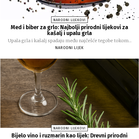
NARODNI LIJEKOVI
Med i biber za grlo: Najbolji prirodni lijekovi za
kašalj i upalu grla
Upala grla i kašalj spadaju među najčešće tegobe tokom...
NARODNI LIJEK
NARODNI LIJEKOVI
Bijelo vino i ruzmarin kao lijek: Drevni prirodni