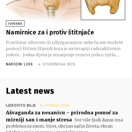
ISHRANA
Namirnice za i protiv štitnjače
Pravilnim izborom ili izbjegavanjem neke hrane možete
pomoći štitnoj žlijezdi koja je na terapiji radioaktivnim
jodom... Jodna dijeta je smanjenje rezervi joda u tijelu,...
NARODNI LIJEK
-
4. STUDENOGA 2020.
Latest news
LJEKOVITO BILJE
6. SVIBNJA 2026.
Ašvaganda za nesanicu – prirodna pomoć za
mirniji san i manje stresa
Sve više ljudi danas ima
problema sa snom. Stres, ubrzan način života, ekran