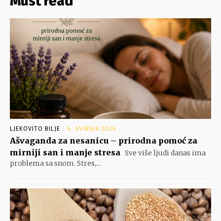
Must read
LJEKOVITO BILJE
6. SVIBNJA 2026.
Ašvaganda za nesanicu – prirodna pomoć za
mirniji san i manje stresa
Sve više ljudi danas ima
problema sa snom. Stres,...