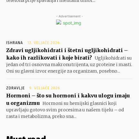
telefona prije spavanja i mentalni umor...
- Advertisement -
ISHRANA
12. VELJAČE 2026.
Zdravi ugljikohidrati i štetni ugljikohidrati –
kako ih razlikovati i koje birati?
Ugljikohidrati su
jedan od tri osnovna makronutrijenta, uz proteine i masti.
Oni su glavni izvor energije za organizam, posebno...
ZDRAVLJE
9. VELJAČE 2026.
Hormoni – što su hormoni i kakvu ulogu imaju
u organizmu
Hormoni su hemijski glasnici koji
upravljaju gotovo svim procesima u našem tijelu – od
rasta i metabolizma, preko sna...