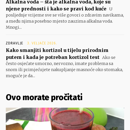
Alkalna voda – šta je alkalna voda, koje su
njene prednosti i kako se pravi kod kuće
U
posljednje vrijeme sve se više govori o zdravim navikama,
a među njima posebno mjesto zauzima alkalna voda.
Mnogi...
ZDRAVLJE
3. VELJAČE 2026.
Kako smanjiti kortizol u tijelu prirodnim
putem i kada je potreban kortizol test
Ako se
često osjećate umorno, nervozno, imate problema sa
snom ili primjećujete nakupljanje masnoće oko stomaka,
moguće je da...
Ovo morate pročitati