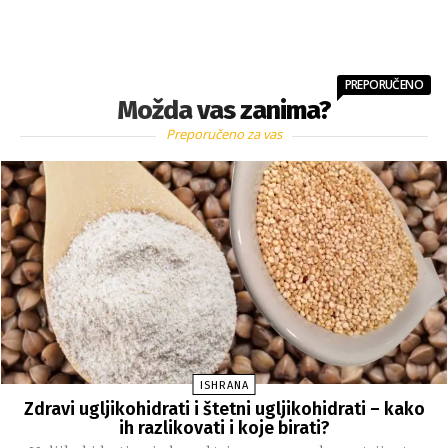
PREPORUČENO
Možda vas zanima?
Preporučeno za vas
ISHRANA
Zdravi ugljikohidrati i štetni ugljikohidrati – kako
ih razlikovati i koje birati?