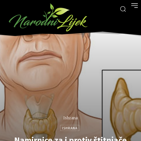
Ishrana
ISHRANA
Namirnice za i protiv štitnjače