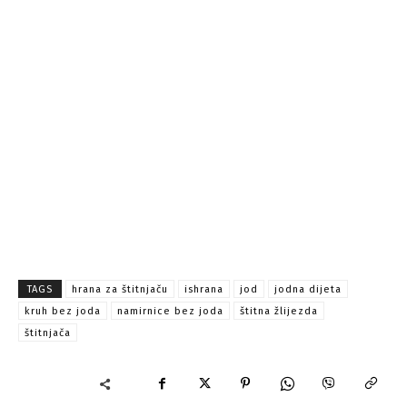
TAGS
hrana za štitnjaču
ishrana
jod
jodna dijeta
kruh bez joda
namirnice bez joda
štitna žlijezda
štitnjača