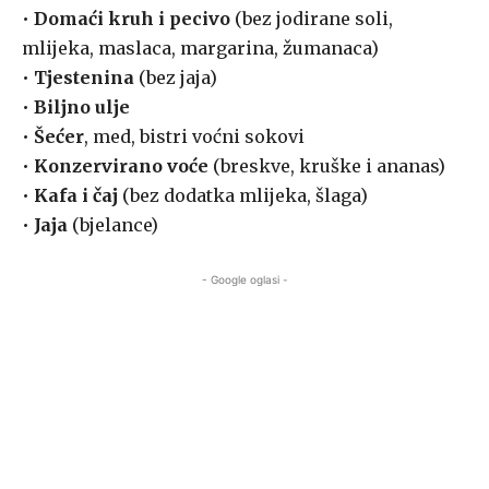
•
Domaći kruh i pecivo
(bez jodirane soli,
mlijeka, maslaca, margarina, žumanaca)
•
Tjestenina
(bez jaja)
•
Biljno ulje
•
Šećer
, med, bistri voćni sokovi
•
Konzervirano voće
(breskve, kruške i ananas)
•
Kafa i čaj
(bez dodatka mlijeka, šlaga)
•
Jaja
(bjelance)
- Google oglasi -