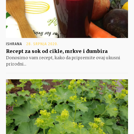
ISHRANA
28. SRPNJA 2020.
Recept za sok od cikle, mrkve i đumbira
Donosimo vam recept, kako da pripremite ovaj ukusni
prirodni...