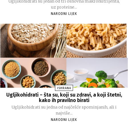
Ugljikohidrati su jedan od tri osnovna makronutrijenta,
uz proteine...
NARODNI LIJEK
ISHRANA
Ugljikohidrati – šta su, koji su zdravi, a koji štetni,
kako ih pravilno birati
Ugljikohidrati su jedna od najčešće spominjanih, ali i
najviše...
NARODNI LIJEK