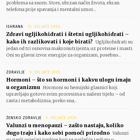
problema sa snom. Stres, ubrzan način života, ekran
telefona prije spavanja i mentalni umor...
ISHRANA
12. VELJAČE 2026.
Zdravi ugljikohidrati i štetni ugljikohidrati –
kako ih razlikovati i koje birati?
Ugljikohidrati su
jedan od tri osnovna makronutrijenta, uz proteine i masti.
Oni su glavni izvor energije za organizam, posebno...
ZDRAVLJE
9. VELJAČE 2026.
Hormoni – što su hormoni i kakvu ulogu imaju
u organizmu
Hormoni su hemijski glasnici koji
upravljaju gotovo svim procesima u našem tijelu – od
rasta i metabolizma, preko sna...
ŽENSKO ZDRAVLJE
5. VELJAČE 2026.
Valunzi u menopauzi – zašto nastaju, koliko
dugo traju i kako sebi pomoći prirodno
Valunzi
su nagli osjećaji topline koji se najčešće javljaju u