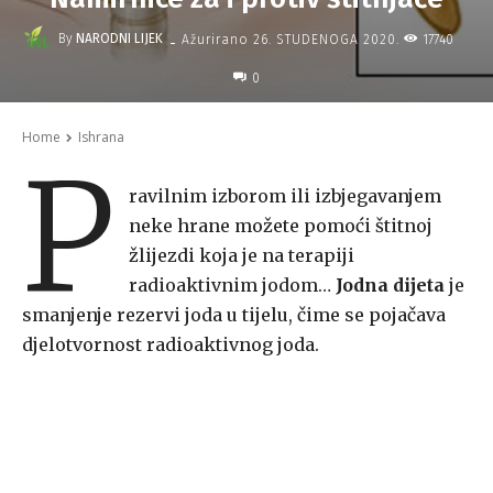
-
By
NARODNI LIJEK
17740
Ažurirano
26. STUDENOGA 2020.
0
Home
Ishrana
P
ravilnim izborom ili izbjegavanjem
neke hrane možete pomoći štitnoj
žlijezdi koja je na terapiji
radioaktivnim jodom…
Jodna dijeta
je
smanjenje rezervi joda u tijelu, čime se pojačava
djelotvornost radioaktivnog joda.