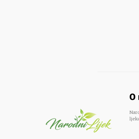
O
Naro
ljek