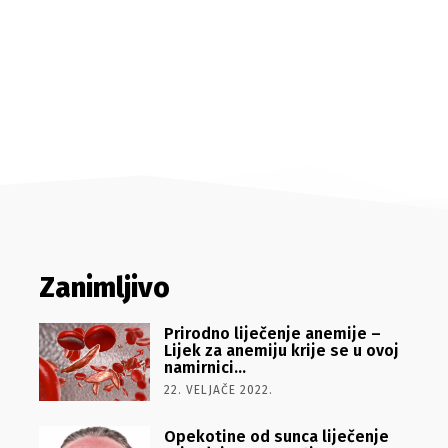
Zanimljivo
Prirodno liječenje anemije –
Lijek za anemiju krije se u ovoj
namirnici…
22. VELJAČE 2022.
Opekotine od sunca liječenje