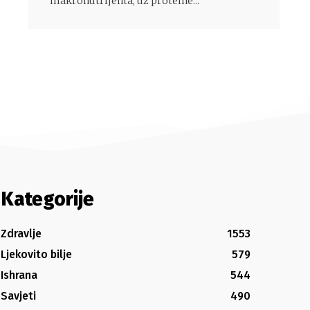
makronutrijenta, uz proteine...
Kategorije
Zdravlje
1553
Ljekovito bilje
579
Ishrana
544
Savjeti
490