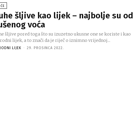
OĆE
uhe šljive kao lijek – najbolje su od
ušenog voća
e šljive pored toga što su izuzetno ukusne one se koriste i kao
rodni lijek, a to znači da je riječ o iznimno vrijednoj...
RODNI LIJEK
-
29. PROSINCA 2022.