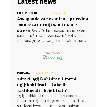
Latest news
LJEKOVITO BILJE
6. SVIBNJA 2026.
Ašvaganda za nesanicu – prirodna
pomoć za mirniji san i manje
stresa
Sve više ljudi danas ima problema
sa snom. Stres, ubrzan način života, ekran
telefona prije spavanja i mentalni umor...
- Advertisement -
ISHRANA
12. VELJAČE 2026.
Zdravi ugljikohidrati i štetni
ugljikohidrati – kako ih
razlikovati i koje birati?
Ugljikohidrati su jedan od tri osnovna
makronutrijenta, uz proteine i masti. Oni
su glavni izvor energije za organizam,