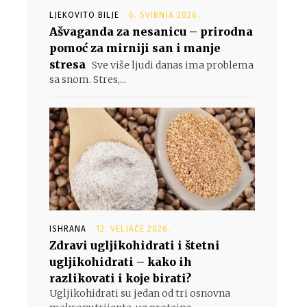
LJEKOVITO BILJE
6. SVIBNJA 2026.
Ašvaganda za nesanicu – prirodna
pomoć za mirniji san i manje
stresa
Sve više ljudi danas ima problema
sa snom. Stres,...
ISHRANA
12. VELJAČE 2026.
Zdravi ugljikohidrati i štetni
ugljikohidrati – kako ih
razlikovati i koje birati?
Ugljikohidrati su jedan od tri osnovna