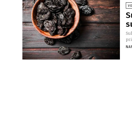
V
S
s
Suh
pri
NA