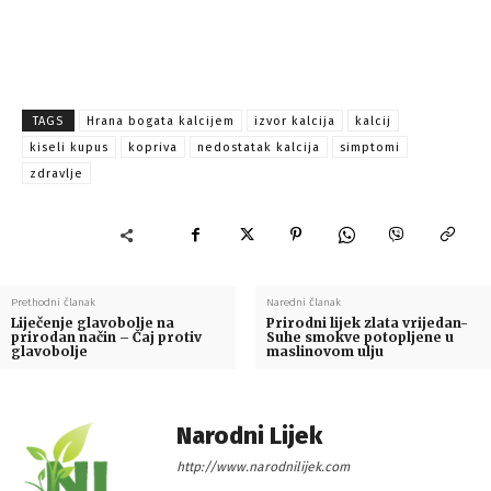
TAGS
Hrana bogata kalcijem
izvor kalcija
kalcij
kiseli kupus
kopriva
nedostatak kalcija
simptomi
zdravlje
Prethodni članak
Naredni članak
Liječenje glavobolje na
Prirodni lijek zlata vrijedan-
prirodan način – Čaj protiv
Suhe smokve potopljene u
glavobolje
maslinovom ulju
Narodni Lijek
http://www.narodnilijek.com