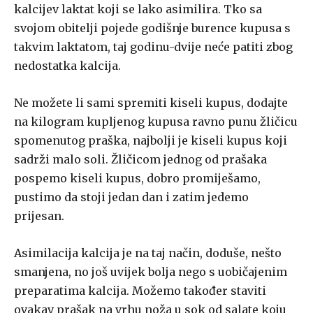
kalcijev laktat koji se lako asimilira. Tko sa
svojom obitelji pojede godišnje burence kupusa s
takvim laktatom, taj godinu-dvije neće patiti zbog
nedostatka kalcija.
Ne možete li sami spremiti kiseli kupus, dodajte
na kilogram kupljenog kupusa ravno punu žličicu
spomenutog praška, najbolji je kiseli kupus koji
sadrži malo soli. Žličicom jednog od prašaka
pospemo kiseli kupus, dobro promiješamo,
pustimo da stoji jedan dan i zatim jedemo
prijesan.
Asimilacija kalcija je na taj način, doduše, nešto
smanjena, no još uvijek bolja nego s uobičajenim
preparatima kalcija. Možemo također staviti
ovakav prašak na vrhu noža u sok od salate koju