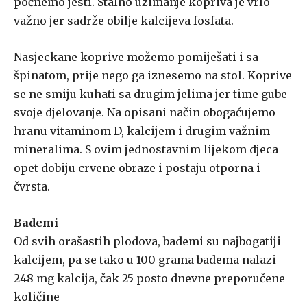
počnemo jesti. Stalno uzimanje kopriva je vrlo
važno jer sadrže obilje kalcijeva fosfata.
Nasjeckane koprive možemo pomiješati i sa
špinatom, prije nego ga iznesemo na stol. Koprive
se ne smiju kuhati sa drugim jelima jer time gube
svoje djelovanje. Na opisani način obogaćujemo
hranu vitaminom D, kalcijem i drugim važnim
mineralima. S ovim jednostavnim lijekom djeca
opet dobiju crvene obraze i postaju otporna i
čvrsta.
Bademi
Od svih orašastih plodova, bademi su najbogatiji
kalcijem, pa se tako u 100 grama badema nalazi
248 mg kalcija, čak 25 posto dnevne preporučene
količine