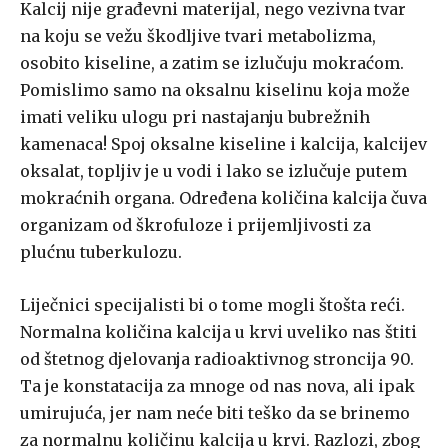
Kalcij nije građevni materijal, nego vezivna tvar
na koju se vežu škodljive tvari metabolizma,
osobito kiseline, a zatim se izlučuju mokraćom.
Pomislimo samo na oksalnu kiselinu koja može
imati veliku ulogu pri nastajanju bubrežnih
kamenaca! Spoj oksalne kiseline i kalcija, kalcijev
oksalat, topljiv je u vodi i lako se izlučuje putem
mokraćnih organa. Određena količina kalcija čuva
organizam od škrofuloze i prijemljivosti za
plućnu tuberkulozu.
Liječnici specijalisti bi o tome mogli štošta reći.
Normalna količina kalcija u krvi uveliko nas štiti
od štetnog djelovanja radioaktivnog stroncija 90.
Ta je konstatacija za mnoge od nas nova, ali ipak
umirujuća, jer nam neće biti teško da se brinemo
za normalnu količinu kalcija u krvi. Razlozi, zbog