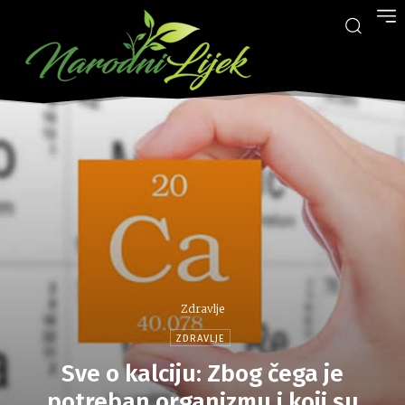
Zdravlje
ZDRAVLJE
Sve o kalciju: Zbog čega je
potreban organizmu i koji su