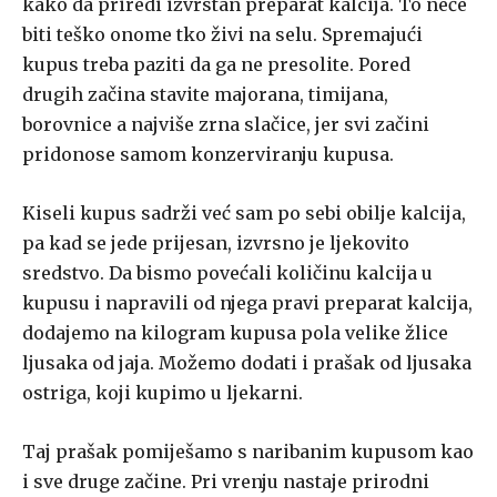
kako da priredi izvrstan preparat kalcija. To neće
biti teško onome tko živi na selu. Spremajući
kupus treba paziti da ga ne presolite. Pored
drugih začina stavite majorana, timijana,
borovnice a najviše zrna slačice, jer svi začini
pridonose samom konzerviranju kupusa.
Kiseli kupus sadrži već sam po sebi obilje kalcija,
pa kad se jede prijesan, izvrsno je ljekovito
sredstvo. Da bismo povećali količinu kalcija u
kupusu i napravili od njega pravi preparat kalcija,
dodajemo na kilogram kupusa pola velike žlice
ljusaka od jaja. Možemo dodati i prašak od ljusaka
ostriga, koji kupimo u ljekarni.
Taj prašak pomiješamo s naribanim kupusom kao
i sve druge začine. Pri vrenju nastaje prirodni