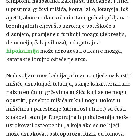
Simptomi nedostatka kalcija su ukočenost i trnci
u prstima, grčevi mišića, konvulzije, letargija, loš
apetit, abnormalan srčani ritam, grčevi grkljana i
bronhijalnih cijevi što uzrokuje poteškoće s
disanjem, promjene u funkciji mozga (depresija,
demencija, čak psihoza), a dugotrajna
hipokalmija
može uzrokovati oticanje mozga,
katarakte i trajno oštećenje srca.
Nedovoljan unos kalcija primarno utječe na kosti i
mišiće, uzrokujući tetaniju, stanje karakterizirano
naizmjeničnim grčevima mišića koji se ne mogu
opustiti, posebno mišića ruku i nogu. Bolovi u
mišićima i parestezije (utrnulost i trnci) su česti
znakovi tetanije. Dugotrajna hipokalcemija može
uzrokovati osteopeniju, a koja ako se ne liječi,
može uzrokovati osteoporozu. Rizik od lomova