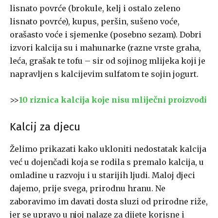
lisnato povrće (brokule, kelj i ostalo zeleno
lisnato povrće), kupus, peršin, sušeno voće,
orašasto voće i sjemenke (posebno sezam). Dobri
izvori kalcija su i mahunarke (razne vrste graha,
leća, grašak te tofu – sir od sojinog mlijeka koji je
napravljen s kalcijevim sulfatom te sojin jogurt.
>>
10 riznica kalcija koje nisu mliječni proizvodi
Kalcij za djecu
Želimo prikazati kako ukloniti nedostatak kalcija
već u dojenčadi koja se rodila s premalo kalcija, u
omladine u razvoju i u starijih ljudi. Maloj djeci
dajemo, prije svega, prirodnu hranu. Ne
zaboravimo im davati dosta sluzi od prirodne riže,
jer se upravo u njoj nalaze za dijete korisne i