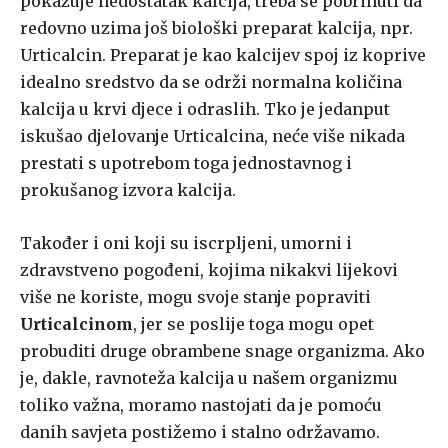
pokazuje nedostatak kalcija, treba se pobrinuti da
redovno uzima još biološki preparat kalcija, npr.
Urticalcin. Preparat je kao kalcijev spoj iz koprive
idealno sredstvo da se održi normalna količina
kalcija u krvi djece i odraslih. Tko je jedanput
iskušao djelovanje Urticalcina, neće više nikada
prestati s upotrebom toga jednostavnog i
prokušanog izvora kalcija.
Također i oni koji su iscrpljeni, umorni i
zdravstveno pogođeni, kojima nikakvi lijekovi
više ne koriste, mogu svoje stanje popraviti
Urticalcinom
, jer se poslije toga mogu opet
probuditi druge obrambene snage organizma. Ako
je, dakle, ravnoteža kalcija u našem organizmu
toliko važna, moramo nastojati da je pomoću
danih savjeta postižemo i stalno održavamo.