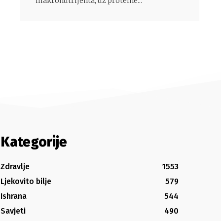
makronutrijenta, uz proteine...
Kategorije
Zdravlje
1553
Ljekovito bilje
579
Ishrana
544
Savjeti
490