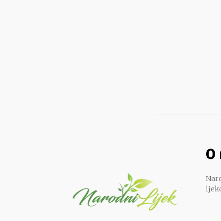
O
Naro
ljek