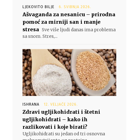
LJEKOVITO BILJE
6. SVIBNJA 2026.
Ašvaganda za nesanicu – prirodna
pomoć za mirniji san i manje
stresa
Sve više ljudi danas ima problema
sa snom. Stres,...
ISHRANA
12. VELJAČE 2026.
Zdravi ugljikohidrati i štetni
ugljikohidrati – kako ih
razlikovati i koje birati?
Ugljikohidrati su jedan od tri osnovna