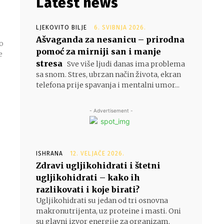
Latest news
LJEKOVITO BILJE
6. SVIBNJA 2026.
Ašvaganda za nesanicu – prirodna
ko
pomoć za mirniji san i manje
e
stresa
Sve više ljudi danas ima problema
sa snom. Stres, ubrzan način života, ekran
telefona prije spavanja i mentalni umor...
- Advertisement -
ISHRANA
12. VELJAČE 2026.
Zdravi ugljikohidrati i štetni
ugljikohidrati – kako ih
razlikovati i koje birati?
Ugljikohidrati su jedan od tri osnovna
makronutrijenta, uz proteine i masti. Oni
su glavni izvor energije za organizam,