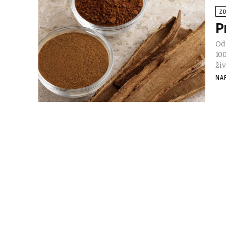
ZD
P
Od 
10
živ
NA