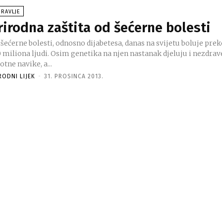
RAVLJE
rirodna zaštita od šećerne bolesti
šećerne bolesti, odnosno dijabetesa, danas na svijetu boluje pre
0 miliona ljudi. Osim genetika na njen nastanak djeluju i nezdrav
otne navike, a...
RODNI LIJEK
-
31. PROSINCA 2013.