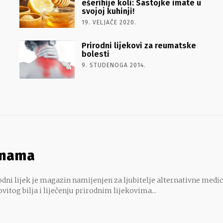
ešerihije koli: Sastojke imate u
svojoj kuhinji!
19. VELJAČE 2020.
Prirodni lijekovi za reumatske
bolesti
9. STUDENOGA 2014.
 nama
dni lijek je magazin namijenjen za ljubitelje alternativne medic
ovitog bilja i liječenju prirodnim lijekovima...