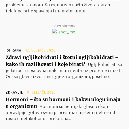
problema sa snom. Stres, ubrzan način života, ekran
telefona prije spavanja i mentalni umor...
- Advertisement -
ISHRANA
12. VELJAČE 2026.
Zdravi ugljikohidrati i štetni ugljikohidrati –
kako ih razlikovati i koje birati?
Ugljikohidrati su
jedan od tri osnovna makronutrijenta, uz proteine i masti.
Oni su glavni izvor energije za organizam, posebno...
ZDRAVLJE
9. VELJAČE 2026.
Hormoni – što su hormoni i kakvu ulogu imaju
u organizmu
Hormoni su hemijski glasnici koji
upravljaju gotovo svim procesima u našem tijelu – od
rasta i metabolizma, preko sna...