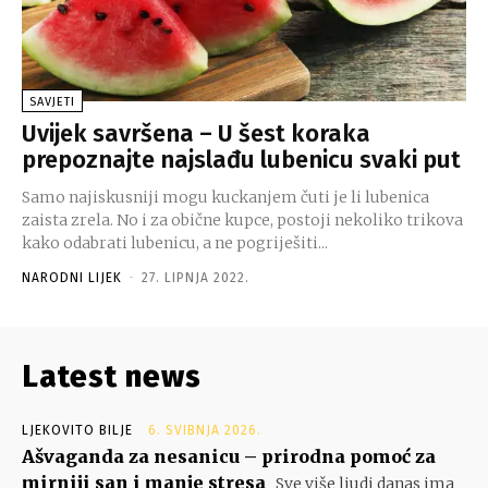
SAVJETI
Uvijek savršena – U šest koraka
prepoznajte najslađu lubenicu svaki put
Samo najiskusniji mogu kuckanjem čuti je li lubenica
zaista zrela. No i za obične kupce, postoji nekoliko trikova
kako odabrati lubenicu, a ne pogriješiti...
NARODNI LIJEK
-
27. LIPNJA 2022.
Latest news
LJEKOVITO BILJE
6. SVIBNJA 2026.
Ašvaganda za nesanicu – prirodna pomoć za
mirniji san i manje stresa
Sve više ljudi danas ima