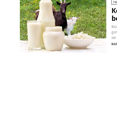
I
K
b
Ko
go
ne
NA