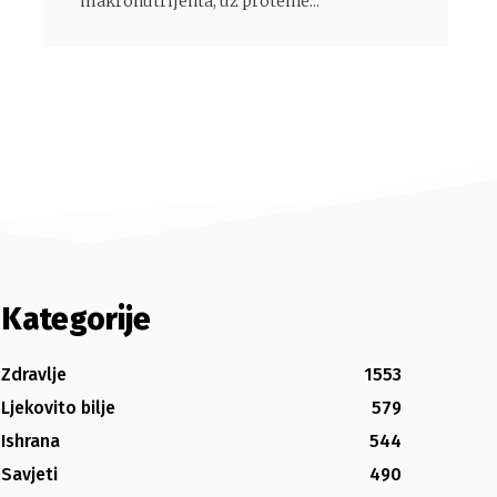
makronutrijenta, uz proteine...
Kategorije
Zdravlje
1553
Ljekovito bilje
579
Ishrana
544
Savjeti
490