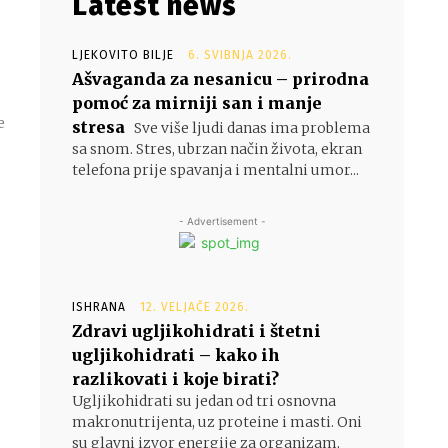
Latest news
LJEKOVITO BILJE
6. SVIBNJA 2026.
Ašvaganda za nesanicu – prirodna
pomoć za mirniji san i manje
e
stresa
Sve više ljudi danas ima problema
sa snom. Stres, ubrzan način života, ekran
telefona prije spavanja i mentalni umor...
- Advertisement -
ISHRANA
12. VELJAČE 2026.
Zdravi ugljikohidrati i štetni
ugljikohidrati – kako ih
razlikovati i koje birati?
Ugljikohidrati su jedan od tri osnovna
makronutrijenta, uz proteine i masti. Oni
su glavni izvor energije za organizam,