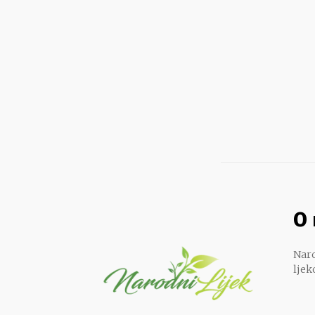
O
Naro
ljek