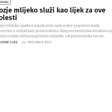
SHRANA
ozje mlijeko služi kao lijek za ove
olesti
zje mlijeko spada u najzdravije namirnice pogotovo kada
vorimo o mliječnim proizvodima. Njegova hemijska struktura j
 vjerovatno slična majčinom mlijeku. Od pamtivijeka širom...
RODNI LIJEK
-
24. PROSINCA 2021.