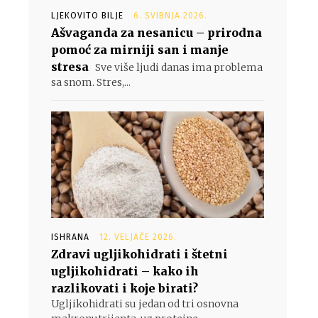
LJEKOVITO BILJE
6. SVIBNJA 2026.
Ašvaganda za nesanicu – prirodna
pomoć za mirniji san i manje
stresa
Sve više ljudi danas ima problema
sa snom. Stres,...
ISHRANA
12. VELJAČE 2026.
Zdravi ugljikohidrati i štetni
ugljikohidrati – kako ih
razlikovati i koje birati?
Ugljikohidrati su jedan od tri osnovna