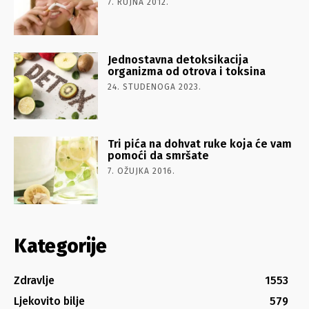
7. RUJNA 2012.
Jednostavna detoksikacija
organizma od otrova i toksina
24. STUDENOGA 2023.
Tri pića na dohvat ruke koja će vam
pomoći da smršate
7. OŽUJKA 2016.
Kategorije
Zdravlje
1553
Ljekovito bilje
579