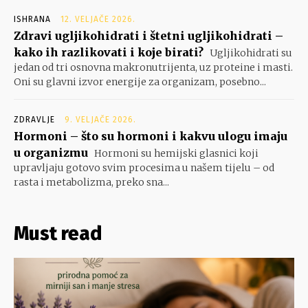
ISHRANA
12. VELJAČE 2026.
Zdravi ugljikohidrati i štetni ugljikohidrati –
kako ih razlikovati i koje birati?
Ugljikohidrati su
jedan od tri osnovna makronutrijenta, uz proteine i masti.
Oni su glavni izvor energije za organizam, posebno...
ZDRAVLJE
9. VELJAČE 2026.
Hormoni – što su hormoni i kakvu ulogu imaju
u organizmu
Hormoni su hemijski glasnici koji
upravljaju gotovo svim procesima u našem tijelu – od
rasta i metabolizma, preko sna...
Must read