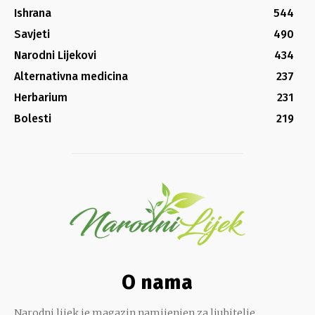
Ishrana
544
Savjeti
490
Narodni Lijekovi
434
Alternativna medicina
237
Herbarium
231
Bolesti
219
O nama
Narodni lijek je magazin namijenjen za ljubitelje