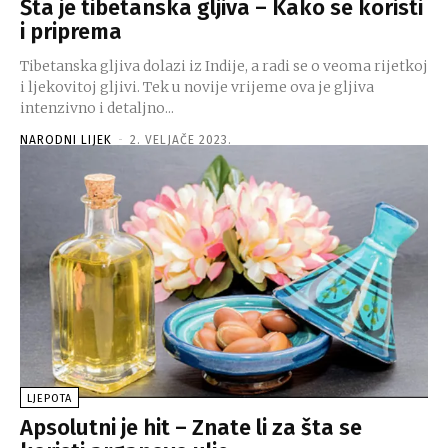
Šta je tibetanska gljiva – Kako se koristi
i priprema
Tibetanska gljiva dolazi iz Indije, a radi se o veoma rijetkoj
i ljekovitoj gljivi. Tek u novije vrijeme ova je gljiva
intenzivno i detaljno...
NARODNI LIJEK
-
2. VELJAČE 2023.
LJEPOTA
Apsolutni je hit – Znate li za šta se