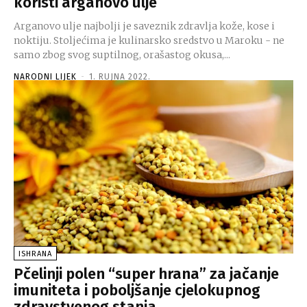
koristi arganovo ulje
Arganovo ulje najbolji je saveznik zdravlja kože, kose i
noktiju. Stoljećima je kulinarsko sredstvo u Maroku - ne
samo zbog svog suptilnog, orašastog okusa,...
NARODNI LIJEK
-
1. RUJNA 2022.
ISHRANA
Pčelinji polen “super hrana” za jačanje
imuniteta i poboljšanje cjelokupnog
zdravstvenog stanja