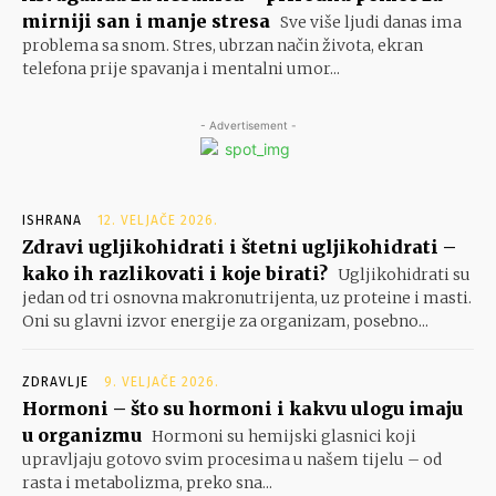
mirniji san i manje stresa
Sve više ljudi danas ima
problema sa snom. Stres, ubrzan način života, ekran
telefona prije spavanja i mentalni umor...
- Advertisement -
ISHRANA
12. VELJAČE 2026.
Zdravi ugljikohidrati i štetni ugljikohidrati –
kako ih razlikovati i koje birati?
Ugljikohidrati su
jedan od tri osnovna makronutrijenta, uz proteine i masti.
Oni su glavni izvor energije za organizam, posebno...
ZDRAVLJE
9. VELJAČE 2026.
Hormoni – što su hormoni i kakvu ulogu imaju
u organizmu
Hormoni su hemijski glasnici koji
upravljaju gotovo svim procesima u našem tijelu – od
rasta i metabolizma, preko sna...