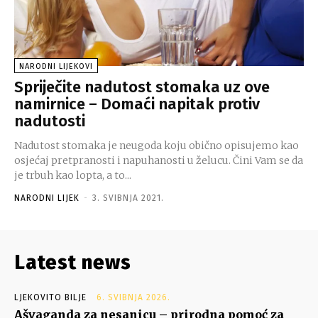
NARODNI LIJEKOVI
Spriječite nadutost stomaka uz ove
namirnice – Domaći napitak protiv
nadutosti
Nadutost stomaka je neugoda koju obično opisujemo kao
osjećaj pretpranosti i napuhanosti u želucu. Čini Vam se da
je trbuh kao lopta, a to...
NARODNI LIJEK
-
3. SVIBNJA 2021.
Latest news
LJEKOVITO BILJE
6. SVIBNJA 2026.
Ašvaganda za nesanicu – prirodna pomoć za