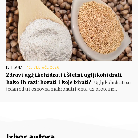
ISHRANA
12. VELJAČE 2026.
Zdravi ugljikohidrati i štetni ugljikohidrati –
kako ih razlikovati i koje birati?
Ugljikohidrati su
jedan od tri osnovna makronutrijenta, uz proteine...
Izbor autora