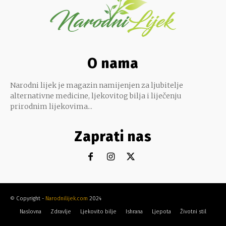
O nama
Narodni lijek je magazin namijenjen za ljubitelje
alternativne medicine, ljekovitog bilja i liječenju
prirodnim lijekovima...
Zaprati nas
© Copyright -
Narodnilijek.com
2024
Naslovna
Zdravlje
Ljekovito bilje
Ishrana
Ljepota
Životni stil