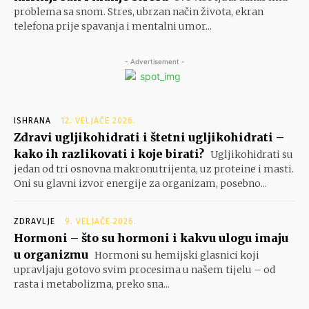
problema sa snom. Stres, ubrzan način života, ekran
telefona prije spavanja i mentalni umor...
- Advertisement -
ISHRANA
12. VELJAČE 2026.
Zdravi ugljikohidrati i štetni ugljikohidrati –
kako ih razlikovati i koje birati?
Ugljikohidrati su
jedan od tri osnovna makronutrijenta, uz proteine i masti.
Oni su glavni izvor energije za organizam, posebno...
ZDRAVLJE
9. VELJAČE 2026.
Hormoni – što su hormoni i kakvu ulogu imaju
u organizmu
Hormoni su hemijski glasnici koji
upravljaju gotovo svim procesima u našem tijelu – od
rasta i metabolizma, preko sna...