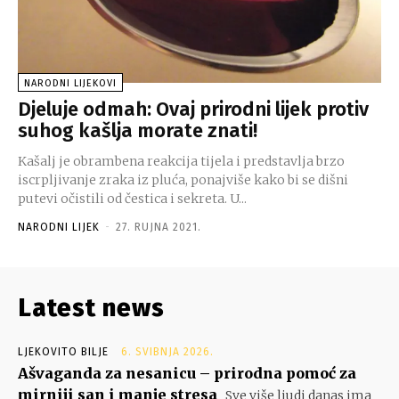
NARODNI LIJEKOVI
Djeluje odmah: Ovaj prirodni lijek protiv
suhog kašlja morate znati!
Kašalj je obrambena reakcija tijela i predstavlja brzo
iscrpljivanje zraka iz pluća, ponajviše kako bi se dišni
putevi očistili od čestica i sekreta. U...
NARODNI LIJEK
-
27. RUJNA 2021.
Latest news
LJEKOVITO BILJE
6. SVIBNJA 2026.
Ašvaganda za nesanicu – prirodna pomoć za
mirniji san i manje stresa
Sve više ljudi danas ima