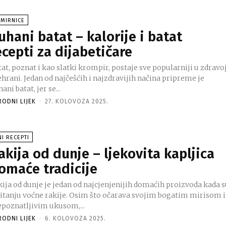
AMIRNICE
uhani batat – kalorije i batat
ecepti za dijabetičare
at, poznat i kao slatki krompir, postaje sve popularniji u zdravo
hrani. Jedan od najčešćih i najzdravijih načina pripreme je
ani batat, jer se...
RODNI LIJEK
-
27. KOLOVOZA 2025.
NI RECEPTI
akija od dunje – ljekovita kapljica
omaće tradicije
kija od dunje je jedan od najcjenjenijih domaćih proizvoda kada 
pitanju voćne rakije. Osim što očarava svojim bogatim mirisom i
epoznatljivim ukusom,...
RODNI LIJEK
-
6. KOLOVOZA 2025.