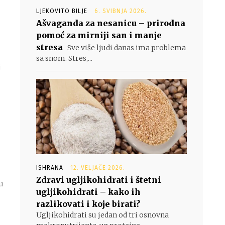
LJEKOVITO BILJE
6. SVIBNJA 2026.
Ašvaganda za nesanicu – prirodna
pomoć za mirniji san i manje
stresa
Sve više ljudi danas ima problema
sa snom. Stres,...
j
ISHRANA
12. VELJAČE 2026.
Zdravi ugljikohidrati i štetni
su
ugljikohidrati – kako ih
razlikovati i koje birati?
Ugljikohidrati su jedan od tri osnovna