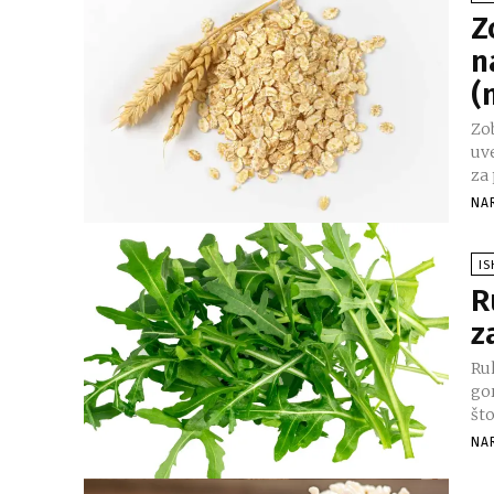
Z
n
(
Zo
uv
za 
NA
I
R
z
Ruk
go
što
NA