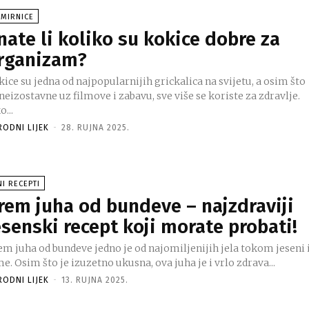
AMIRNICE
nate li koliko su kokice dobre za
rganizam?
ice su jedna od najpopularnijih grickalica na svijetu, a osim što
neizostavne uz filmove i zabavu, sve više se koriste za zdravlje.
o...
RODNI LIJEK
-
28. RUJNA 2025.
NI RECEPTI
rem juha od bundeve – najzdraviji
esenski recept koji morate probati!
em juha od bundeve jedno je od najomiljenijih jela tokom jeseni 
e. Osim što je izuzetno ukusna, ova juha je i vrlo zdrava...
RODNI LIJEK
-
13. RUJNA 2025.