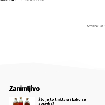
RODNI LIJEK
-
9. SRPNJA 2025.
Stranica 1 od 
Zanimljivo
Što je to tinktura i kako se
spravlja?