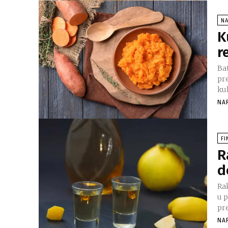
N
K
r
Bat
pre
kuh
NA
FI
R
d
Ra
u 
pr
NA