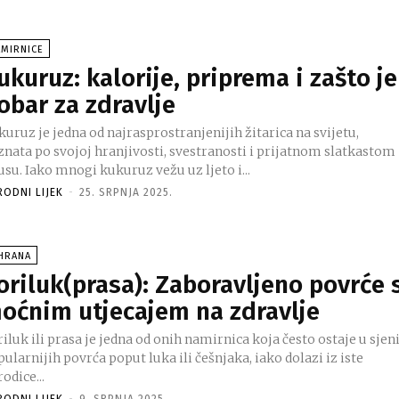
AMIRNICE
ukuruz: kalorije, priprema i zašto je
obar za zdravlje
uruz je jedna od najrasprostranjenijih žitarica na svijetu,
znata po svojoj hranjivosti, svestranosti i prijatnom slatkastom
su. Iako mnogi kukuruz vežu uz ljeto i...
RODNI LIJEK
-
25. SRPNJA 2025.
SHRANA
oriluk(prasa): Zaboravljeno povrće 
oćnim utjecajem na zdravlje
iluk ili prasa je jedna od onih namirnica koja često ostaje u sjen
ularnijih povrća poput luka ili češnjaka, iako dolazi iz iste
odice...