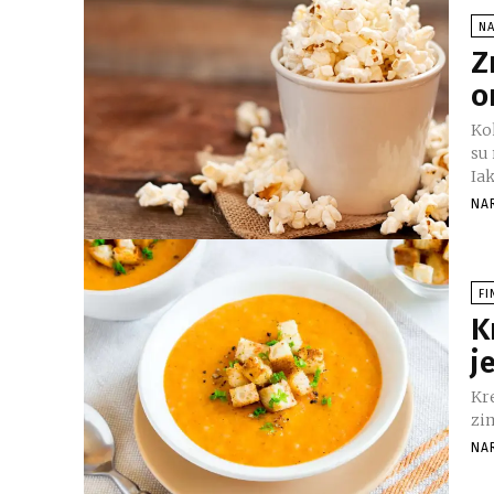
N
Z
o
Kok
su 
Iak
NA
FI
K
j
Kr
zim
NA