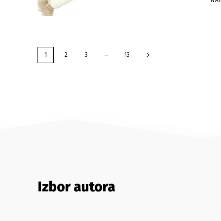
NA
...
1
2
3
13
Izbor autora