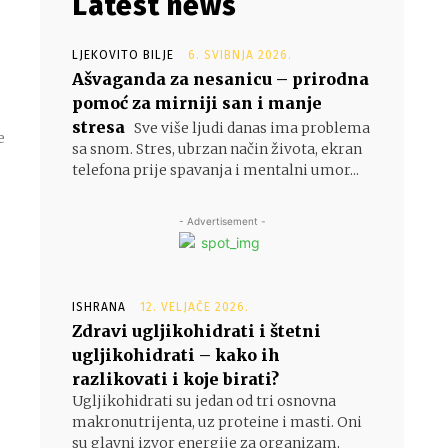
Latest news
LJEKOVITO BILJE
6. SVIBNJA 2026.
Ašvaganda za nesanicu – prirodna
pomoć za mirniji san i manje
stresa
Sve više ljudi danas ima problema
e
sa snom. Stres, ubrzan način života, ekran
telefona prije spavanja i mentalni umor...
- Advertisement -
ISHRANA
12. VELJAČE 2026.
Zdravi ugljikohidrati i štetni
ugljikohidrati – kako ih
razlikovati i koje birati?
Ugljikohidrati su jedan od tri osnovna
makronutrijenta, uz proteine i masti. Oni
su glavni izvor energije za organizam,