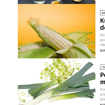
N
K
d
Kuk
po
oku
NA
I
P
m
Por
pop
por