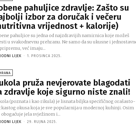
obene pahuljice zdravlje: Zašto su
ajbolji izbor za doručak i večeru
nutritivna vrijednost + kalorije)
bene pahuljice su jedna od najzdravijih namirnica koje možeš
esti u svakodnevnu prehranu. Ne samo da su ukusne i jednostavn
pripremu, već imaju...
RODNI LIJEK
-
1. PROSINCA 2025.
SHRANA
ukola pruža nevjerovate blagodati
a zdravlje koje sigurno niste znali!
ola (poznata i kao rikula) je lisnata biljka specifičnog orašasto-
rkastog okusa koja je sve popularnija u modernoj kuhinji. Osim
 obogaćuje jela svježinom i...
RODNI LIJEK
-
29. RUJNA 2025.