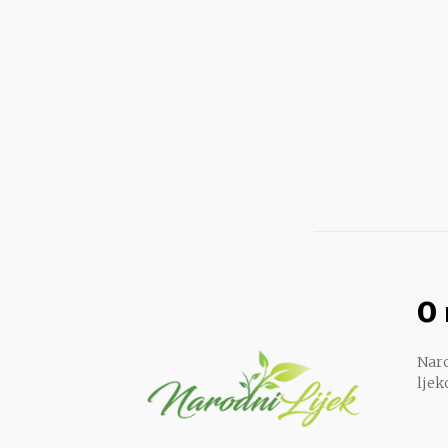
O
Naro
ljek