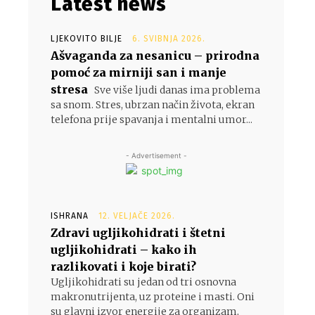
Latest news
LJEKOVITO BILJE
6. SVIBNJA 2026.
Ašvaganda za nesanicu – prirodna
pomoć za mirniji san i manje
stresa
Sve više ljudi danas ima problema
sa snom. Stres, ubrzan način života, ekran
telefona prije spavanja i mentalni umor...
- Advertisement -
ISHRANA
12. VELJAČE 2026.
Zdravi ugljikohidrati i štetni
ugljikohidrati – kako ih
razlikovati i koje birati?
Ugljikohidrati su jedan od tri osnovna
makronutrijenta, uz proteine i masti. Oni
su glavni izvor energije za organizam,