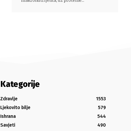
makronutrijenta, uz proteine...
Kategorije
Zdravlje
1553
Ljekovito bilje
579
Ishrana
544
Savjeti
490