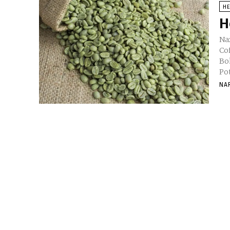
H
H
Naz
Co
Boh
Pot
NA