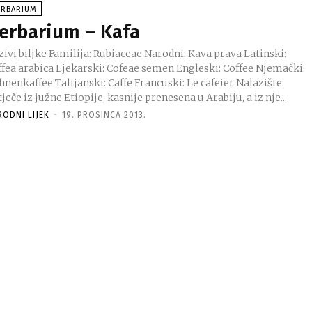
ERBARIUM
erbarium – Kafa
ivi biljke Familija: Rubiaceae Narodni: Kava prava Latinski:
ffea arabica Ljekarski: Cofeae semen Engleski: Coffee Njemački:
nenkaffee Talijanski: Caffe Francuski: Le cafeier Nalazište:
ječe iz južne Etiopije, kasnije prenesena u Arabiju, a iz nje...
RODNI LIJEK
-
19. PROSINCA 2013.