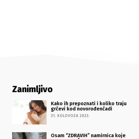
Zanimljivo
Kako ih prepoznati i koliko traju
grčevi kod novorođenčadi
31. KOLOVOZA 2023.
Osam “ZDRAVIH” namirnica koje