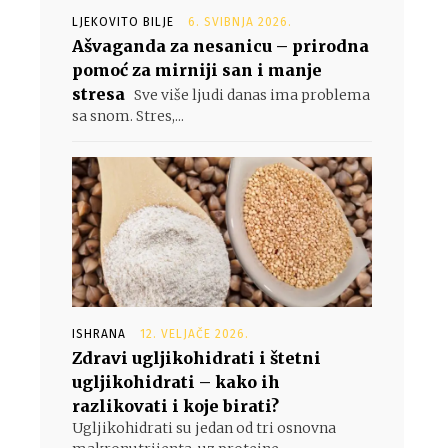
LJEKOVITO BILJE
6. SVIBNJA 2026.
Ašvaganda za nesanicu – prirodna
pomoć za mirniji san i manje
stresa
Sve više ljudi danas ima problema
sa snom. Stres,...
ISHRANA
12. VELJAČE 2026.
Zdravi ugljikohidrati i štetni
ugljikohidrati – kako ih
razlikovati i koje birati?
Ugljikohidrati su jedan od tri osnovna