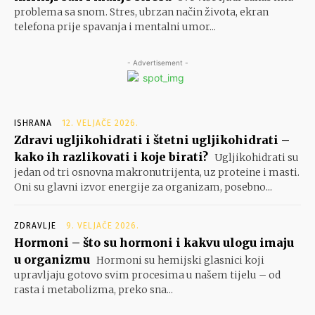
problema sa snom. Stres, ubrzan način života, ekran
telefona prije spavanja i mentalni umor...
- Advertisement -
ISHRANA
12. VELJAČE 2026.
Zdravi ugljikohidrati i štetni ugljikohidrati –
kako ih razlikovati i koje birati?
Ugljikohidrati su
jedan od tri osnovna makronutrijenta, uz proteine i masti.
Oni su glavni izvor energije za organizam, posebno...
ZDRAVLJE
9. VELJAČE 2026.
Hormoni – što su hormoni i kakvu ulogu imaju
u organizmu
Hormoni su hemijski glasnici koji
upravljaju gotovo svim procesima u našem tijelu – od
rasta i metabolizma, preko sna...