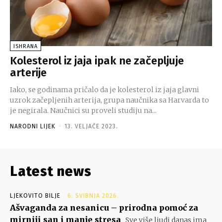
ISHRANA
Kolesterol iz jaja ipak ne začepljuje
arterije
Iako, se godinama pričalo da je kolesterol iz jaja glavni
uzrok začepljenih arterija, grupa naučnika sa Harvarda to
je negirala. Naučnici su proveli studiju na...
NARODNI LIJEK
-
13. VELJAČE 2023.
Latest news
LJEKOVITO BILJE
6. SVIBNJA 2026.
Ašvaganda za nesanicu – prirodna pomoć za
mirniji san i manje stresa
Sve više ljudi danas ima