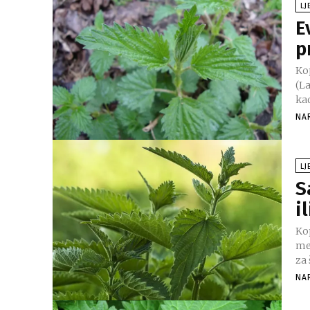
LJ
E
p
Kop
(La
kad
NA
LJ
S
i
Kop
me
za 
NA