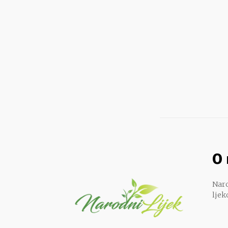
O
Naro
ljek