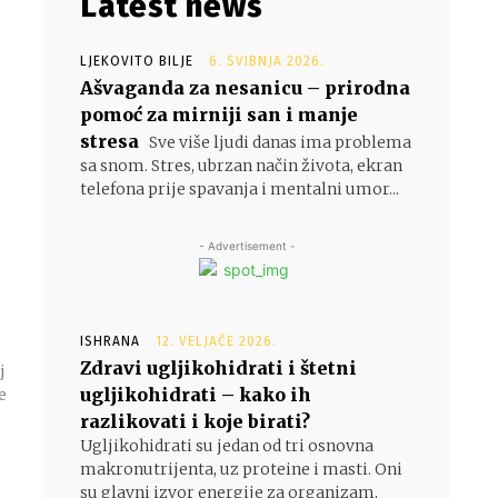
Latest news
LJEKOVITO BILJE
6. SVIBNJA 2026.
Ašvaganda za nesanicu – prirodna
pomoć za mirniji san i manje
stresa
Sve više ljudi danas ima problema
sa snom. Stres, ubrzan način života, ekran
telefona prije spavanja i mentalni umor...
- Advertisement -
ISHRANA
12. VELJAČE 2026.
Zdravi ugljikohidrati i štetni
j
ugljikohidrati – kako ih
e
razlikovati i koje birati?
Ugljikohidrati su jedan od tri osnovna
makronutrijenta, uz proteine i masti. Oni
su glavni izvor energije za organizam,