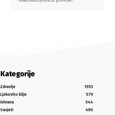
makronutrijenta, uz proteine...
Kategorije
Zdravlje
1553
Ljekovito bilje
579
Ishrana
544
Savjeti
490