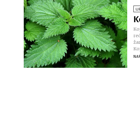
LJ
K
Kop
red
ža
Ko
NA