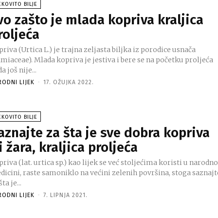
EKOVITO BILJE
vo zašto je mlada kopriva kraljica
roljeća
riva (Urtica L.) je trajna zeljasta biljka iz porodice usnača
miaceae). Mlada kopriva je jestiva i bere se na početku proljeća
a još nije...
RODNI LIJEK
-
17. OŽUJKA 2022.
EKOVITO BILJE
aznajte za šta je sve dobra kopriva
li žara, kraljica proljeća
riva (lat. urtica sp.) kao lijek se već stoljećima koristi u narodno
dicini, raste samoniklo na većini zelenih površina, stoga saznajt
šta je...
RODNI LIJEK
-
7. LIPNJA 2021.