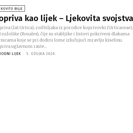
EKOVITO BILJE
opriva kao lijek – Ljekovita svojstv
riva (lat.Urtica), rod biljaka iz porodice koprivovki (Urticaceae)
 ružolike (Rosales), čije su stabljike i listovi pokriveni dlakama
rnicama koje se pri dodiru lome izlučujući mravlju kiselinu.
priva uglavnom raste...
RODNI LIJEK
-
5. OŽUJKA 2020.