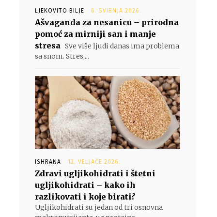
LJEKOVITO BILJE
6. SVIBNJA 2026.
Ašvaganda za nesanicu – prirodna
pomoć za mirniji san i manje
stresa
Sve više ljudi danas ima problema
sa snom. Stres,...
ISHRANA
12. VELJAČE 2026.
Zdravi ugljikohidrati i štetni
ugljikohidrati – kako ih
razlikovati i koje birati?
Ugljikohidrati su jedan od tri osnovna