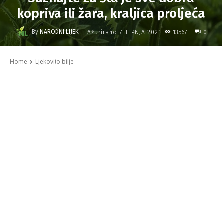
kopriva ili žara, kraljica proljeća
-
By
NARODNI LIJEK
13567
Ažurirano
7. LIPNJA 2021.
0
Home
Ljekovito bilje