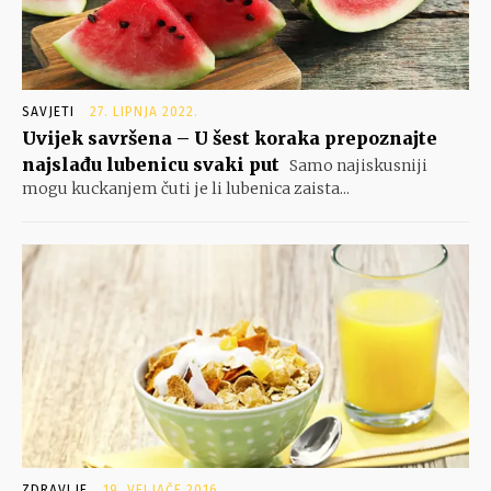
SAVJETI
27. LIPNJA 2022.
Uvijek savršena – U šest koraka prepoznajte
najslađu lubenicu svaki put
Samo najiskusniji
mogu kuckanjem čuti je li lubenica zaista...
ZDRAVLJE
19. VELJAČE 2016.