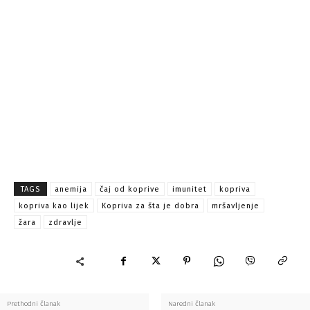
TAGS
anemija
čaj od koprive
imunitet
kopriva
kopriva kao lijek
Kopriva za šta je dobra
mršavljenje
žara
zdravlje
Prethodni članak
Naredni članak