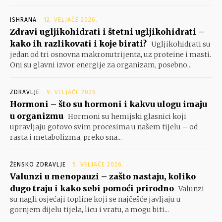
ISHRANA
12. VELJAČE 2026.
Zdravi ugljikohidrati i štetni ugljikohidrati –
kako ih razlikovati i koje birati?
Ugljikohidrati su
jedan od tri osnovna makronutrijenta, uz proteine i masti.
Oni su glavni izvor energije za organizam, posebno...
ZDRAVLJE
9. VELJAČE 2026.
Hormoni – što su hormoni i kakvu ulogu imaju
u organizmu
Hormoni su hemijski glasnici koji
upravljaju gotovo svim procesima u našem tijelu – od
rasta i metabolizma, preko sna...
ŽENSKO ZDRAVLJE
5. VELJAČE 2026.
Valunzi u menopauzi – zašto nastaju, koliko
dugo traju i kako sebi pomoći prirodno
Valunzi
su nagli osjećaji topline koji se najčešće javljaju u
gornjem dijelu tijela, licu i vratu, a mogu biti...