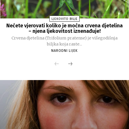
LJEKOVITO BILJE
Nećete vjerovati koliko je moćna crvena djetelina
– njena ljekovitost iznenađuje!
Crvena djetelina (Trifolium pratense) je višegodišnja
biljka koja raste...
NARODNI LIJEK