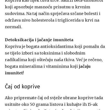
Kopriva kao lijek čuva srce. Sadrži beta-sitosterol
koji apsorbuje masnoću prisutnu u krvnim
sudovima. Na taj način sprječava srčane bolesti i
održava nivo holesterola i triglicerida u krvi na
normali.
Detoksikacija i jačanje imuniteta
Kopriva je bogata antioksidantima koji pomažu da
se tijelo izbori sa toksinima i slobodnim
radikalima koji oštećuju naša tkiva. Već je rečeno,
bogata mineralima i vitaminima koji
jačaju
imunitet
!
Čaj od koprive
Ako pripremate čaj od svježe ubrane koprive tada
usitnite oko 50 grama listova i kuhajte ih 15-ak