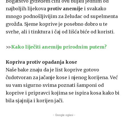
Bogatstvo gvžeđem čini ovu biljku jednim od
najboljih lijekova
protiv anemije
i svakako
mnogo podnošljivijim za želudac od supelmenta
gvožđa. Sjeme koprive je posebno dobro u te
svrhe, ali i tinktura i čaj od lišća biće od koristi.
>>
Kako liječiti anemiju prirodnim putem?
Kopriva protiv opadanja kose
Naše bake znaju da je list koprive gotovo
čudotvoran za jačanje kose i njenog korijena. Već
su vam sigurno svima poznati šamponi od
koprive i pripravci kojima se ispira kosa kako bi
bila sjajnija i korijen jači.
- Google oglasi -