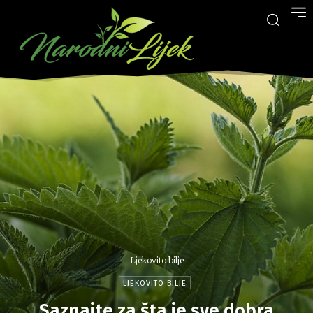
Ljekovito bilje
LJEKOVITO BILJE
Saznajte za šta je sve dobra