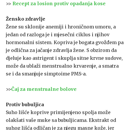
>>
Recept za losion protiv opadanja kose
Žensko zdravlje
Žene su sklonije anemiji i hroničnom umoru, a
jedan od razloga je i mjesečni ciklus i njihov
hormonalni sistem. Kopriva je bogata gvožđem pa
je odlična za jačanje zdravlja žene. S obzirom da
djeluje kao astrigent i skuplja sitne krvne sudove,
može da ublaži menstrualno krvarenje, a smatra
se i da smanjuje simptoime PMS-a.
>>
Čaj za menstrualne bolove
Protiv bubuljica
Suho lišće koprive primijenjeno spolja može
olakšati vaše muke sa bubuljicama. Ekstrakt od
suhog lišća odličan je za njegu masne kože, jer