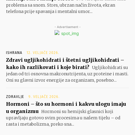
problema sa snom. Stres, ubrzan način života, ekran
telefona prije spavanja i mentalni umor...
- Advertisement -
ISHRANA
12. VELJAČE 2026.
Zdravi ugljikohidrati i štetni ugljikohidrati –
kako ih razlikovati i koje birati?
Ugljikohidrati su
jedan od tri osnovna makronutrijenta, uz proteine i masti.
Oni su glavni izvor energije za organizam, posebno...
ZDRAVLJE
9. VELJAČE 2026.
Hormoni – što su hormoni i kakvu ulogu imaju
u organizmu
Hormoni su hemijski glasnici koji
upravljaju gotovo svim procesima u našem tijelu – od
rasta i metabolizma, preko sna...