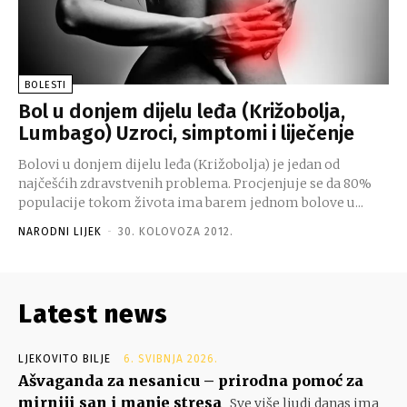
BOLESTI
Bol u donjem dijelu leđa (Križobolja,
Lumbago) Uzroci, simptomi i liječenje
Bolovi u donjem dijelu leđa (Križobolja) je jedan od
najčešćih zdravstvenih problema. Procjenjuje se da 80%
populacije tokom života ima barem jednom bolove u...
NARODNI LIJEK
-
30. KOLOVOZA 2012.
Latest news
LJEKOVITO BILJE
6. SVIBNJA 2026.
Ašvaganda za nesanicu – prirodna pomoć za
mirniji san i manje stresa
Sve više ljudi danas ima