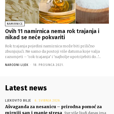
NAMIRNICE
Ovih 11 namirnica nema rok trajanja i
nikad se neće pokvariti
Rok trajanja pojedini namirnica može biti prilično
zbunjujući. Ne samo da postoji više datuma koje valja
razumjeti – ‘rok trajanja’ i ‘najbolje upotrijebiti do…’...
NARODNI LIJEK
-
18. PROSINCA 2021.
Latest news
LJEKOVITO BILJE
6. SVIBNJA 2026.
Ašvaganda za nesanicu – prirodna pomoć za
mirniji san i manje stresa
Sve više ljudi danas ima