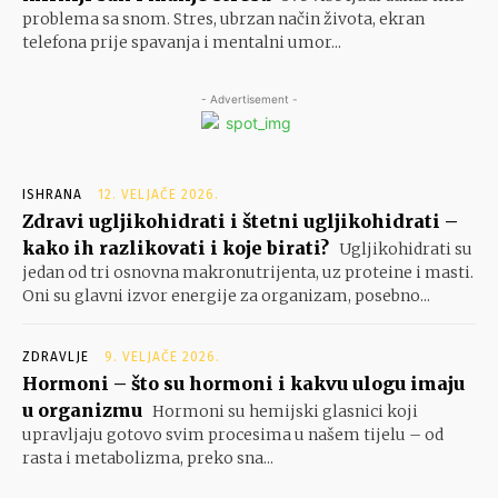
problema sa snom. Stres, ubrzan način života, ekran
telefona prije spavanja i mentalni umor...
- Advertisement -
ISHRANA
12. VELJAČE 2026.
Zdravi ugljikohidrati i štetni ugljikohidrati –
kako ih razlikovati i koje birati?
Ugljikohidrati su
jedan od tri osnovna makronutrijenta, uz proteine i masti.
Oni su glavni izvor energije za organizam, posebno...
ZDRAVLJE
9. VELJAČE 2026.
Hormoni – što su hormoni i kakvu ulogu imaju
u organizmu
Hormoni su hemijski glasnici koji
upravljaju gotovo svim procesima u našem tijelu – od
rasta i metabolizma, preko sna...