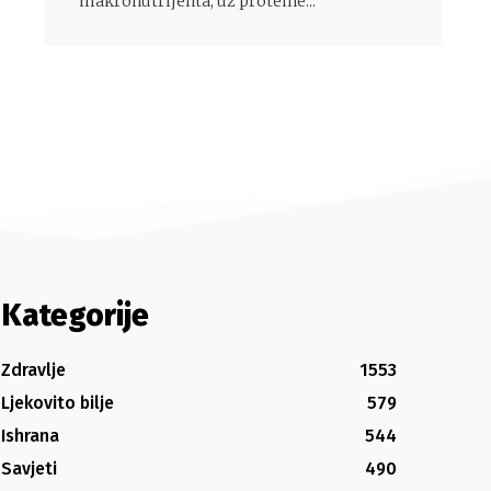
makronutrijenta, uz proteine...
Kategorije
Zdravlje
1553
Ljekovito bilje
579
Ishrana
544
Savjeti
490