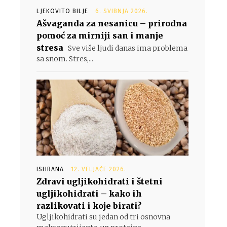
LJEKOVITO BILJE
6. SVIBNJA 2026.
Ašvaganda za nesanicu – prirodna
pomoć za mirniji san i manje
stresa
Sve više ljudi danas ima problema
sa snom. Stres,...
ISHRANA
12. VELJAČE 2026.
Zdravi ugljikohidrati i štetni
ugljikohidrati – kako ih
razlikovati i koje birati?
Ugljikohidrati su jedan od tri osnovna