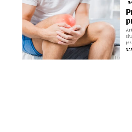
NA
P
p
Art
slu
je
NA