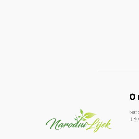
O
Naro
ljek