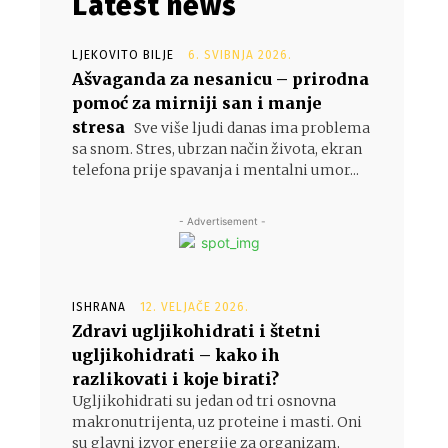
Latest news
LJEKOVITO BILJE
6. SVIBNJA 2026.
Ašvaganda za nesanicu – prirodna
pomoć za mirniji san i manje
stresa
Sve više ljudi danas ima problema
sa snom. Stres, ubrzan način života, ekran
telefona prije spavanja i mentalni umor...
- Advertisement -
ISHRANA
12. VELJAČE 2026.
Zdravi ugljikohidrati i štetni
ugljikohidrati – kako ih
razlikovati i koje birati?
Ugljikohidrati su jedan od tri osnovna
makronutrijenta, uz proteine i masti. Oni
su glavni izvor energije za organizam,