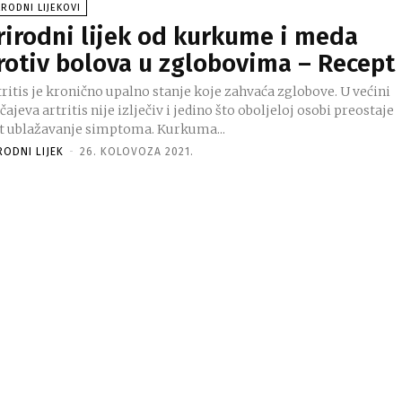
RODNI LIJEKOVI
rirodni lijek od kurkume i meda
rotiv bolova u zglobovima – Recept
ritis je kronično upalno stanje koje zahvaća zglobove. U većini
čajeva artritis nije izlječiv i jedino što oboljeloj osobi preostaje
st ublažavanje simptoma. Kurkuma...
RODNI LIJEK
-
26. KOLOVOZA 2021.