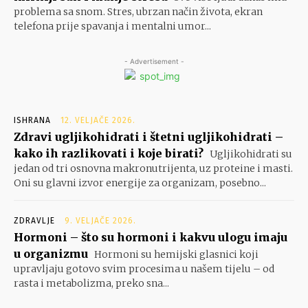
problema sa snom. Stres, ubrzan način života, ekran
telefona prije spavanja i mentalni umor...
- Advertisement -
ISHRANA
12. VELJAČE 2026.
Zdravi ugljikohidrati i štetni ugljikohidrati –
kako ih razlikovati i koje birati?
Ugljikohidrati su
jedan od tri osnovna makronutrijenta, uz proteine i masti.
Oni su glavni izvor energije za organizam, posebno...
ZDRAVLJE
9. VELJAČE 2026.
Hormoni – što su hormoni i kakvu ulogu imaju
u organizmu
Hormoni su hemijski glasnici koji
upravljaju gotovo svim procesima u našem tijelu – od
rasta i metabolizma, preko sna...