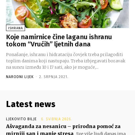
ISHRANA
Koje namirnice čine laganu ishranu
tokom “Vrućih” ljetnih dana
Ponašanje, ishranu i hidrataciju čovjek treba prilagoditi
toplim danima koji nastupaju. Treba izbjegavati boravak
na suncu između 10 i 17 sati, ako je moguće,...
NARODNI LIJEK
-
2. SRPNJA 2021.
Latest news
LJEKOVITO BILJE
6. SVIBNJA 2026.
Ašvaganda za nesanicu – prirodna pomoć za
mirniji san i manje stresa
Sve više ljudi danas ima