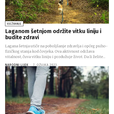
VJEŽBANJE
Laganom šetnjom održite vitku liniju i
budite zdravi
Lagana šetnja utiče na poboljšanje zdravlja i općeg psiho-
fizičkog stanja kod čovjeka. Ova aktivnost održava
vitalnost, čuva vitku liniju i produžuje život. Da li želite...
NARODNI LIJEK
-
7. OŽUJKA 2023.