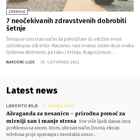
ZDRAVLJE
7 neočekivanih zdravstvenih dobrobiti
šetnje
Šetnja je izvrstan način da poboljšate ili održite svoje
cjelokupno zdravlje. Naravno, vjerovatno znate da je svaka
tjelesna aktivnost, pa tako i šetnja, dragocjenost...
NARODNI LIJEK
-
25. LISTOPADA 2022.
Latest news
LJEKOVITO BILJE
6. SVIBNJA 2026.
Ašvaganda za nesanicu – prirodna pomoć za
mirniji san i manje stresa
Sve više ljudi danas ima
problema sa snom. Stres, ubrzan način života, ekran
telefona prije spavanja i mentalni umor...