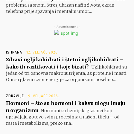
problema sa snom. Stres, ubrzan način života, ekran
telefona prije spavanja i mentalni umor...
- Advertisement -
ISHRANA
12. VELJAČE 2026.
Zdravi ugljikohidrati i štetni ugljikohidrati –
kako ih razlikovati i koje birati?
Ugljikohidrati su
jedan od tri osnovna makronutrijenta, uz proteine i masti.
Oni su glavni izvor energije za organizam, posebno...
ZDRAVLJE
9. VELJAČE 2026.
Hormoni – što su hormoni i kakvu ulogu imaju
u organizmu
Hormoni su hemijski glasnici koji
upravljaju gotovo svim procesima u našem tijelu – od
rasta i metabolizma, preko sna...