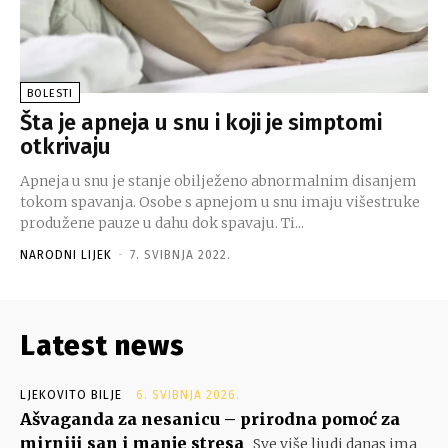
BOLESTI
Šta je apneja u snu i koji je simptomi
otkrivaju
Apneja u snu je stanje obilježeno abnormalnim disanjem
tokom spavanja. Osobe s apnejom u snu imaju višestruke
produžene pauze u dahu dok spavaju. Ti...
NARODNI LIJEK
-
7. SVIBNJA 2022.
Latest news
LJEKOVITO BILJE
6. SVIBNJA 2026.
Ašvaganda za nesanicu – prirodna pomoć za
mirniji san i manje stresa
Sve više ljudi danas ima