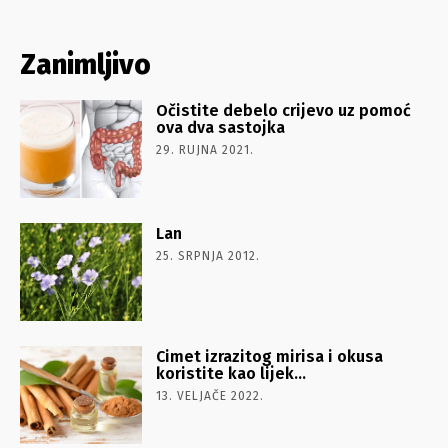
Zanimljivo
Očistite debelo crijevo uz pomoć
ova dva sastojka
29. RUJNA 2021.
Lan
25. SRPNJA 2012.
Cimet izrazitog mirisa i okusa
koristite kao lijek…
13. VELJAČE 2022.