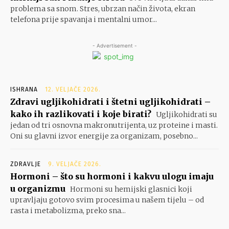
problema sa snom. Stres, ubrzan način života, ekran
telefona prije spavanja i mentalni umor...
- Advertisement -
ISHRANA
12. VELJAČE 2026.
Zdravi ugljikohidrati i štetni ugljikohidrati –
kako ih razlikovati i koje birati?
Ugljikohidrati su
jedan od tri osnovna makronutrijenta, uz proteine i masti.
Oni su glavni izvor energije za organizam, posebno...
ZDRAVLJE
9. VELJAČE 2026.
Hormoni – što su hormoni i kakvu ulogu imaju
u organizmu
Hormoni su hemijski glasnici koji
upravljaju gotovo svim procesima u našem tijelu – od
rasta i metabolizma, preko sna...