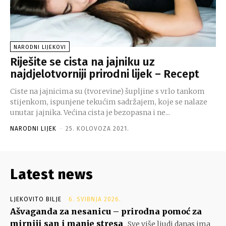
NARODNI LIJEKOVI
Riješite se cista na jajniku uz
najdjelotvorniji prirodni lijek – Recept
Ciste na jajnicima su (tvorevine) šupljine s vrlo tankom
stijenkom, ispunjene tekućim sadržajem, koje se nalaze
unutar jajnika. Većina cista je bezopasna i ne...
NARODNI LIJEK
-
25. KOLOVOZA 2021.
Latest news
LJEKOVITO BILJE
6. SVIBNJA 2026.
Ašvaganda za nesanicu – prirodna pomoć za
mirniji san i manje stresa
Sve više ljudi danas ima