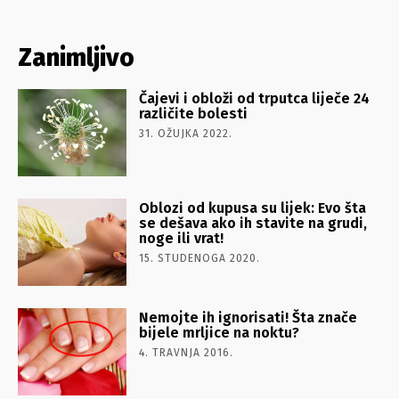
Zanimljivo
Čajevi i obloži od trputca liječe 24
različite bolesti
31. OŽUJKA 2022.
Oblozi od kupusa su lijek: Evo šta
se dešava ako ih stavite na grudi,
noge ili vrat!
15. STUDENOGA 2020.
Nemojte ih ignorisati! Šta znače
bijele mrljice na noktu?
4. TRAVNJA 2016.