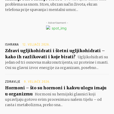
problema sa snom. Stres, ubrzan način života, ekran
telefona prije spavanja i mentalni umor...
- Advertisement -
ISHRANA
12. VELJAČE 2026.
Zdravi ugljikohidrati i štetni ugljikohidrati –
kako ih razlikovati i koje birati?
Ugljikohidrati su
jedan od tri osnovna makronutrijenta, uz proteine i masti.
Oni su glavni izvor energije za organizam, posebno...
ZDRAVLJE
9. VELJAČE 2026.
Hormoni – što su hormoni i kakvu ulogu imaju
u organizmu
Hormoni su hemijski glasnici koji
upravljaju gotovo svim procesima u našem tijelu – od
rasta i metabolizma, preko sna...