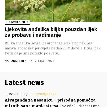
LJEKOVITO BILJE
Ljekovita anđelika biljka pouzdan lijek
za probavu i nadimanje
Biljka anđelika (Angelica archangelica) je po nekima
naziva ‘anđeoska’ jer cvjeta na dan Sv. Mihovila. Drugi pak
tvrde da je ime poteklo po svecu,...
NARODNI LIJEK
-
5. VELJAČE 2023.
Latest news
LJEKOVITO BILJE
6. SVIBNJA 2026.
Ašvaganda za nesanicu – prirodna pomoć za
mirniji san i manje stresa
Sve više ljudi danas ima