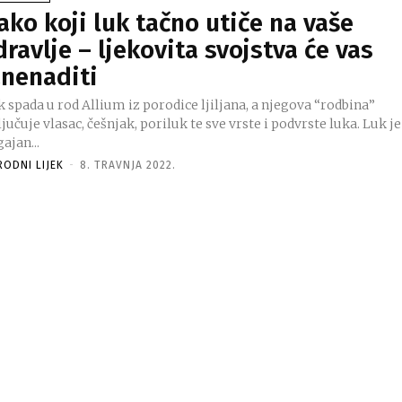
ako koji luk tačno utiče na vaše
dravlje – ljekovita svojstva će vas
znenaditi
 spada u rod Allium iz porodice ljiljana, a njegova “rodbina”
jučuje vlasac, češnjak, poriluk te sve vrste i podvrste luka. Luk je
ajan...
RODNI LIJEK
-
8. TRAVNJA 2022.