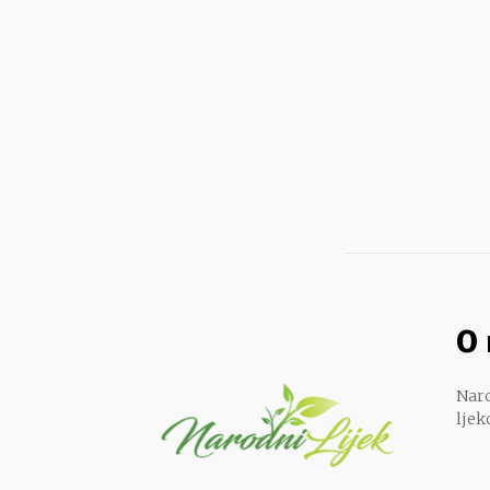
O
Naro
ljek