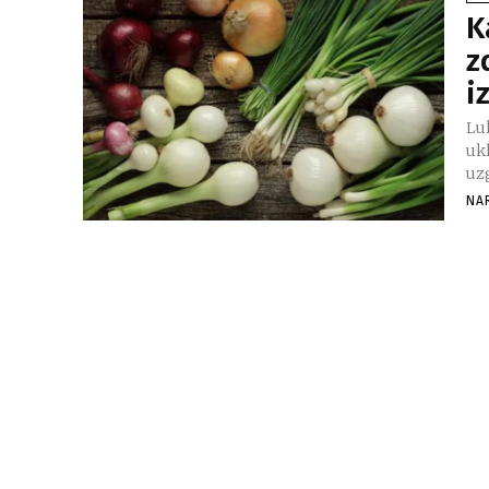
K
z
i
Luk
ukl
uzg
NA