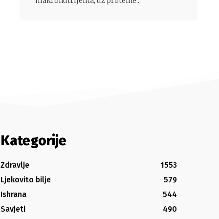
makronutrijenta, uz proteine...
Kategorije
Zdravlje
1553
Ljekovito bilje
579
Ishrana
544
Savjeti
490