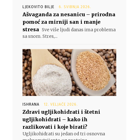
LJEKOVITO BILJE
6. SVIBNJA 2026.
Ašvaganda za nesanicu – prirodna
pomoć za mirniji san i manje
stresa
Sve više ljudi danas ima problema
sa snom. Stres,...
ISHRANA
12. VELJAČE 2026.
Zdravi ugljikohidrati i štetni
ugljikohidrati – kako ih
razlikovati i koje birati?
Ugljikohidrati su jedan od tri osnovna