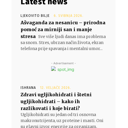
Latest news
LJEKOVITO BILJE
6. SVIBNJA 2026.
Ašvaganda za nesanicu – prirodna
pomoć za mirniji san i manje
stresa
Sve više ljudi danas ima problema
sa snom. Stres, ubrzan način života, ekran
telefona prije spavanja i mentalni umor...
- Advertisement -
ISHRANA
12. VELJAČE 2026.
Zdravi ugljikohidrati i štetni
ugljikohidrati – kako ih
razlikovati i koje birati?
Ugljikohidrati su jedan od tri osnovna
makronutrijenta, uz proteine i masti. Oni
su glavni izvor energije za organizam,