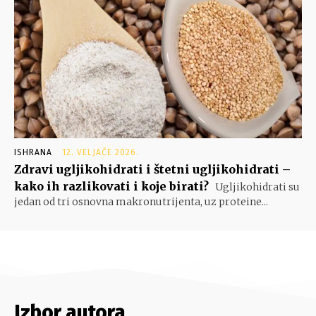
ISHRANA
12. VELJAČE 2026.
Zdravi ugljikohidrati i štetni ugljikohidrati –
kako ih razlikovati i koje birati?
Ugljikohidrati su
jedan od tri osnovna makronutrijenta, uz proteine...
Izbor autora