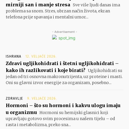
mirniji san i manje stresa
Sve više ljudi danas ima
problema sa snom. Stres, ubrzan način života, ekran
telefona prije spavanja i mentalni umor...
- Advertisement -
ISHRANA
12. VELJAČE 2026.
Zdravi ugljikohidrati i štetni ugljikohidrati –
kako ih razlikovati i koje birati?
Ugljikohidrati su
jedan od tri osnovna makronutrijenta, uz proteine i masti.
Oni su glavni izvor energije za organizam, posebno...
ZDRAVLJE
9. VELJAČE 2026.
Hormoni – što su hormoni i kakvu ulogu imaju
u organizmu
Hormoni su hemijski glasnici koji
upravljaju gotovo svim procesima u našem tijelu – od
rasta i metabolizma, preko sna...