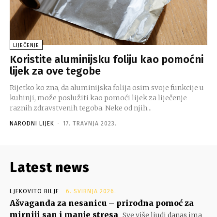
LIJEČENJE
Koristite aluminijsku foliju kao pomoćni
lijek za ove tegobe
Rijetko ko zna, da aluminijska folija osim svoje funkcije u
kuhinji, može poslužiti kao pomoći lijek za liječenje
raznih zdravstvenih tegoba. Neke od njih...
NARODNI LIJEK
-
17. TRAVNJA 2023.
Latest news
LJEKOVITO BILJE
6. SVIBNJA 2026.
Ašvaganda za nesanicu – prirodna pomoć za
mirniji san i manje stresa
Sve više ljudi danas ima