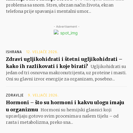
problema sa snom. Stres, ubrzan način života, ekran
telefona prije spavanja i mentalni umor...
- Advertisement -
ISHRANA
12. VELJAČE 2026.
Zdravi ugljikohidrati i štetni ugljikohidrati –
kako ih razlikovati i koje birati?
Ugljikohidrati su
jedan od tri osnovna makronutrijenta, uz proteine i masti.
Oni su glavni izvor energije za organizam, posebno...
ZDRAVLJE
9. VELJAČE 2026.
Hormoni – što su hormoni i kakvu ulogu imaju
u organizmu
Hormoni su hemijski glasnici koji
upravljaju gotovo svim procesima u našem tijelu – od
rasta i metabolizma, preko sna...