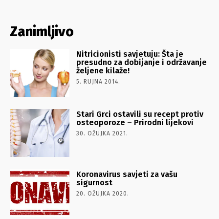
Zanimljivo
Nitricionisti savjetuju: Šta je
presudno za dobijanje i održavanje
željene kilaže!
5. RUJNA 2014.
Stari Grci ostavili su recept protiv
osteoporoze – Prirodni lijekovi
30. OŽUJKA 2021.
Koronavirus savjeti za vašu
sigurnost
20. OŽUJKA 2020.