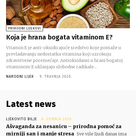
PRIRODNI LIJEKOVI
Koja je hrana bogata vitaminom E?
Vitamin E je anti-oksidirajuće sredstvo koje pomaže u
prevladavanju nedostatka vitamina koji uzrokuju
zdravstvene poremećaje. Antioksidansi u hrani bogatoj
vitaminom E uklanjaju slobodne radikale...
NARODNI LIJEK
-
9. TRAVNJA 2020.
Latest news
LJEKOVITO BILJE
6. SVIBNJA 2026.
Ašvaganda za nesanicu – prirodna pomoć za
mirniji san i manje stresa
Sve više ljudi danas ima