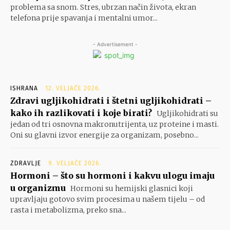
problema sa snom. Stres, ubrzan način života, ekran
telefona prije spavanja i mentalni umor...
- Advertisement -
ISHRANA
12. VELJAČE 2026.
Zdravi ugljikohidrati i štetni ugljikohidrati –
kako ih razlikovati i koje birati?
Ugljikohidrati su
jedan od tri osnovna makronutrijenta, uz proteine i masti.
Oni su glavni izvor energije za organizam, posebno...
ZDRAVLJE
9. VELJAČE 2026.
Hormoni – što su hormoni i kakvu ulogu imaju
u organizmu
Hormoni su hemijski glasnici koji
upravljaju gotovo svim procesima u našem tijelu – od
rasta i metabolizma, preko sna...