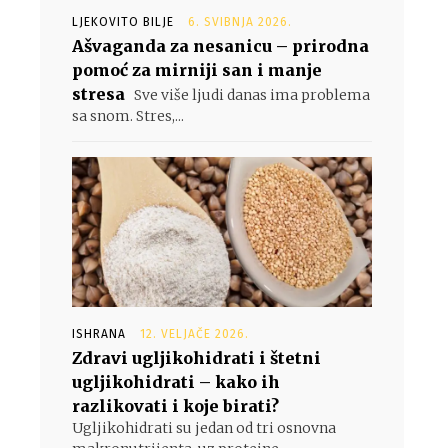
LJEKOVITO BILJE
6. SVIBNJA 2026.
Ašvaganda za nesanicu – prirodna
pomoć za mirniji san i manje
stresa
Sve više ljudi danas ima problema
sa snom. Stres,...
ISHRANA
12. VELJAČE 2026.
Zdravi ugljikohidrati i štetni
ugljikohidrati – kako ih
razlikovati i koje birati?
Ugljikohidrati su jedan od tri osnovna