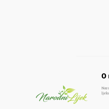
O
Naro
ljek