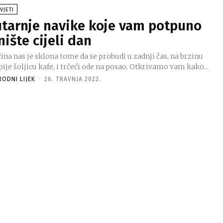
VJETI
utarnje navike koje vam potpuno
nište cijeli dan
ina nas je sklona tome da se probudi u zadnji čas, na brzinu
ije šoljicu kafe, i trčeći ode na posao. Otkrivamo vam kako...
RODNI LIJEK
-
26. TRAVNJA 2022.