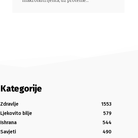
makronutrijenta, uz proteine...
Kategorije
Zdravlje
1553
Ljekovito bilje
579
Ishrana
544
Savjeti
490