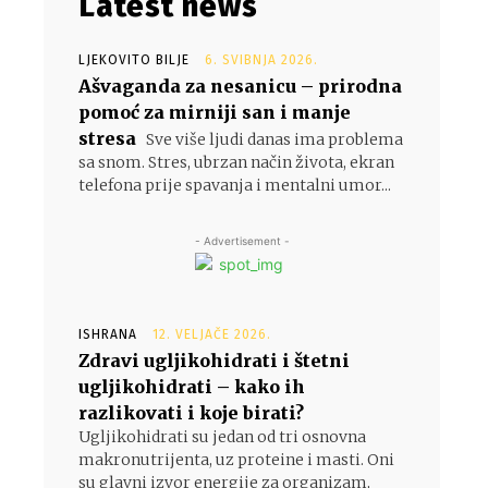
Latest news
LJEKOVITO BILJE
6. SVIBNJA 2026.
Ašvaganda za nesanicu – prirodna
pomoć za mirniji san i manje
stresa
Sve više ljudi danas ima problema
sa snom. Stres, ubrzan način života, ekran
telefona prije spavanja i mentalni umor...
- Advertisement -
ISHRANA
12. VELJAČE 2026.
Zdravi ugljikohidrati i štetni
ugljikohidrati – kako ih
razlikovati i koje birati?
Ugljikohidrati su jedan od tri osnovna
makronutrijenta, uz proteine i masti. Oni
su glavni izvor energije za organizam,