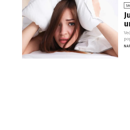
SA
J
u
Već
pop
NA