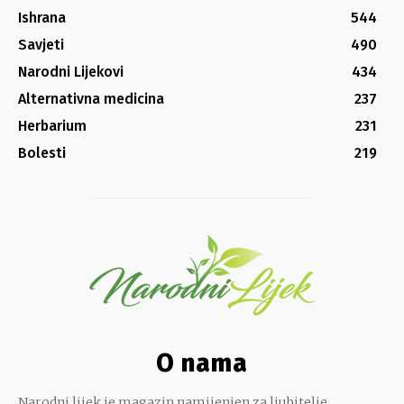
Ishrana
544
Savjeti
490
Narodni Lijekovi
434
Alternativna medicina
237
Herbarium
231
Bolesti
219
O nama
Narodni lijek je magazin namijenjen za ljubitelje