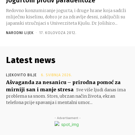
Jogurtom protiv paradentoze
Redovno konzumiranje jogurta, i druge hrane koja sadrži
mliječnu kiselinu, dobro je za zdravlje desni, zaključili su
japanski stručnjaci s Univerziteta Kjušu. Dr Jošihiro...
NARODNI LIJEK
-
17. KOLOVOZA 2012.
Latest news
LJEKOVITO BILJE
6. SVIBNJA 2026.
Ašvaganda za nesanicu – prirodna pomoć za
mirniji san i manje stresa
Sve više ljudi danas ima
problema sa snom. Stres, ubrzan način života, ekran
telefona prije spavanja i mentalni umor...
- Advertisement -