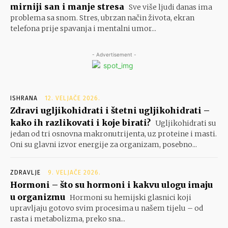
mirniji san i manje stresa
Sve više ljudi danas ima
problema sa snom. Stres, ubrzan način života, ekran
telefona prije spavanja i mentalni umor...
- Advertisement -
ISHRANA
12. VELJAČE 2026.
Zdravi ugljikohidrati i štetni ugljikohidrati –
kako ih razlikovati i koje birati?
Ugljikohidrati su
jedan od tri osnovna makronutrijenta, uz proteine i masti.
Oni su glavni izvor energije za organizam, posebno...
ZDRAVLJE
9. VELJAČE 2026.
Hormoni – što su hormoni i kakvu ulogu imaju
u organizmu
Hormoni su hemijski glasnici koji
upravljaju gotovo svim procesima u našem tijelu – od
rasta i metabolizma, preko sna...