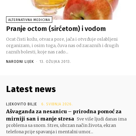
ALTERNATIVNA MEDICINA
Pranje octom (sirćetom) i vodom
Ocat čisti kožu, otvara pore, jača i otvrđuje oslabljeni
organizam, i osim toga, čuva nas od zaraznih i drugih
raznih bolesti, koje nas rado...
NARODNI LIJEK
-
13. OŽUJKA 2013.
Latest news
LJEKOVITO BILJE
6. SVIBNJA 2026.
Ašvaganda za nesanicu – prirodna pomoć za
mirniji san i manje stresa
Sve više ljudi danas ima
problema sa snom. Stres, ubrzan način života, ekran
telefona prije spavanja i mentalni umor...