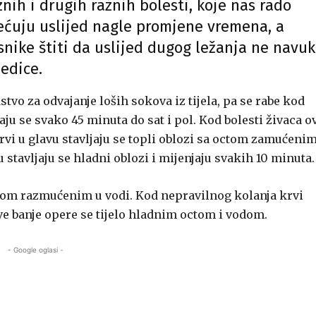
znih i drugih raznih bolesti, koje nas rado
ećuju uslijed nagle promjene vremena, a
snike štiti da uslijed dugog ležanja ne navu
jedice.
stvo za odvajanje loših sokova iz tijela, pa se rabe kod
aju se svako 45 minuta do sat i pol. Kod bolesti živaca o
krvi u glavu stavljaju se topli oblozi sa octom zamućeni
iju stavljaju se hladni oblozi i mijenjaju svakih 10 minuta.
ctom razmućenim u vodi. Kod nepravilnog kolanja krvi
ve banje opere se tijelo hladnim octom i vodom.
- Google oglasi -