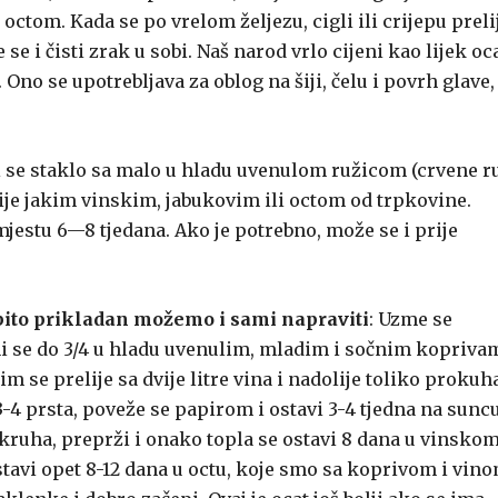
ctom. Kada se po vrelom željezu, cigli ili crijepu preli
 se i čisti zrak u sobi. Naš narod vrlo cijeni kao lijek oc
 Ono se upotrebljava za oblog na šiji, čelu i povrh glave,
i se staklo sa malo u hladu uvenulom ružicom (crvene r
lije jakim vinskim, jabukovim ili octom od trpkovine.
mjestu 6—8 tjedana. Ako je potrebno, može se i prije
 osobito prikladan možemo i sami napraviti
: Uzme se
ni se do 3/4 u hladu uvenulim, mladim i sočnim kopriva
 se prelije sa dvije litre vina i nadolije toliko prokuh
-4 prsta, poveže se papirom i ostavi 3-4 tjedna na sunc
kruha, preprži i onako topla se ostavi 8 dana u vinsko
ostavi opet 8-12 dana u octu, koje smo sa koprivom i vin