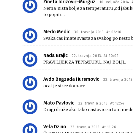
Zineta Idrizović-Murguz
10. veljače 2014. A
Nema ,nista bolje za temperaturu ,od jabuko
to popiti…..
Medo Medic
30. travnja 2013. At 06:16
Svaka cas imate svasta za svakog po nesto ba
Nada Brajic
22. travnja 2013. At 20:02
PRAVI LIJEK ZA TEPRATURU…NAJ, BOLJI..
Avdo Begzada Huremovic
22. travnja 2013
ocat je sirce domace
Mato Pavlovic
22. travnja 2013. At 12:54
Dragi druže ako tako nastavio sa tom med
Vela Dzino
22. travnja 2013. At 11:26