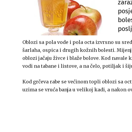
zara
posj
bole
posl
Oblozi sa pola vode i pola octa izvrsno su sred
šarlaha, ospica i drugih kožnih bolesti. Mijenj
oblozi jačaju živce i blaže bolove. Kod navale 
vodi na tabane i listove, a na čelo, potiljak i š
Kod grčeva rabe se većinom topli oblozi sa o
uzima se vruća banja u velikoj kadi, a nakon o