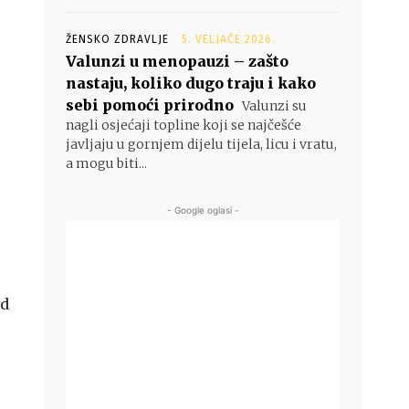
ŽENSKO ZDRAVLJE
5. VELJAČE 2026.
Valunzi u menopauzi – zašto
nastaju, koliko dugo traju i kako
sebi pomoći prirodno
Valunzi su
nagli osjećaji topline koji se najčešće
javljaju u gornjem dijelu tijela, licu i vratu,
a mogu biti...
- Google oglasi -
od