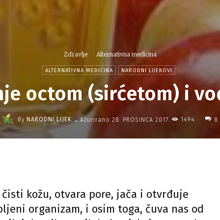
Zdravlje
Alternativna medicina
ALTERNATIVNA MEDICINA
NARODNI LIJEKOVI
nje octom (sirćetom) i v
-
By
NARODNI LIJEK
1494
Ažurirano
28. PROSINCA 2017.
8
čisti kožu, otvara pore, jača i otvrđuje
bljeni organizam, i osim toga, čuva nas od