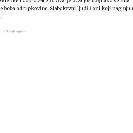
aklenke i dobro začepi. Ovaj je ocat još bolji ako se ima
je boba od trpkovine. Slabokrvni ljudi i oni koji naginju 
.
- Google oglasi -