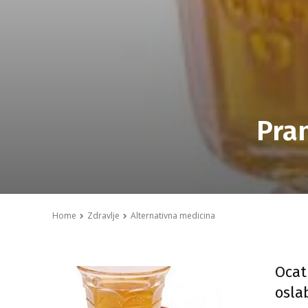
Pra
Home
Zdravlje
Alternativna medicina
Ocat 
osla