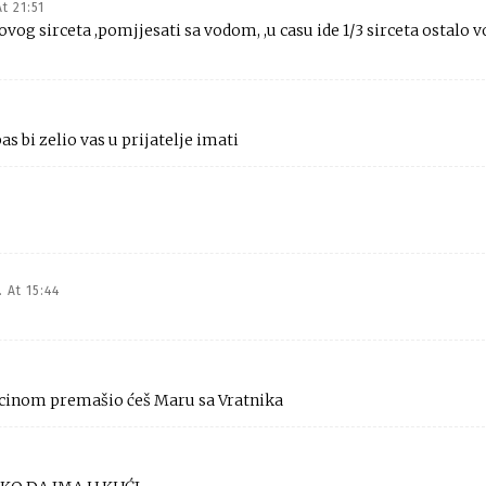
t 21:51
vog sirceta ,pomjjesati sa vodom, ,u casu ide 1/3 sirceta ostalo 
s bi zelio vas u prijatelje imati
. At 15:44
icinom premašio ćeš Maru sa Vratnika