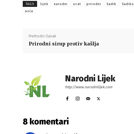
TAGS
lijek
narodni
ocat
prirodni
Sadik
Sadiko
sirće
Prethodni članak
Prirodni sirup protiv kašlja
Narodni Lijek
http://www.narodnilijek.com
8 komentari