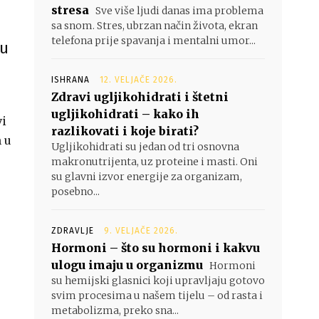
stresa
Sve više ljudi danas ima problema
sa snom. Stres, ubrzan način života, ekran
telefona prije spavanja i mentalni umor...
ku
ISHRANA
12. VELJAČE 2026.
Zdravi ugljikohidrati i štetni
ugljikohidrati – kako ih
vi
razlikovati i koje birati?
m u
Ugljikohidrati su jedan od tri osnovna
makronutrijenta, uz proteine i masti. Oni
su glavni izvor energije za organizam,
posebno...
ZDRAVLJE
9. VELJAČE 2026.
Hormoni – što su hormoni i kakvu
ulogu imaju u organizmu
Hormoni
su hemijski glasnici koji upravljaju gotovo
svim procesima u našem tijelu – od rasta i
metabolizma, preko sna...