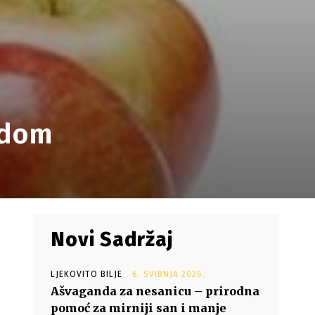
odom
Novi Sadržaj
LJEKOVITO BILJE
6. SVIBNJA 2026.
Ašvaganda za nesanicu – prirodna
pomoć za mirniji san i manje