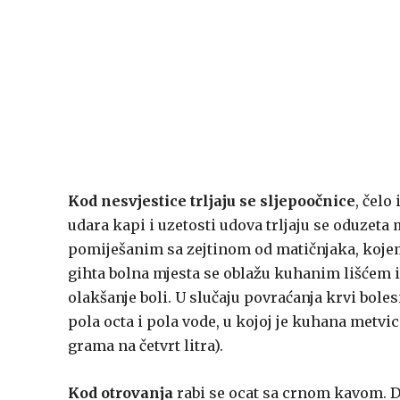
Kod nesvjestice trljaju se sljepoočnice
, čelo
udara kapi i uzetosti udova trljaju se oduzet
pomiješanim sa zejtinom od matičnjaka, koje
gihta bolna mjesta se oblažu kuhanim lišćem i
olakšanje boli. U slučaju povraćanja krvi boles
pola octa i pola vode, u kojoj je kuhana metvi
grama na četvrt litra).
Kod otrovanja
rabi se ocat sa crnom kavom. Da