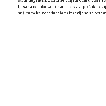
sami napravili. Zatim se ocijedi ocat u čiste st
ljusaka od jabuka ili kada se stavi po šaku-dvi
sušicu neka ne jedu jela pripravljena sa octom