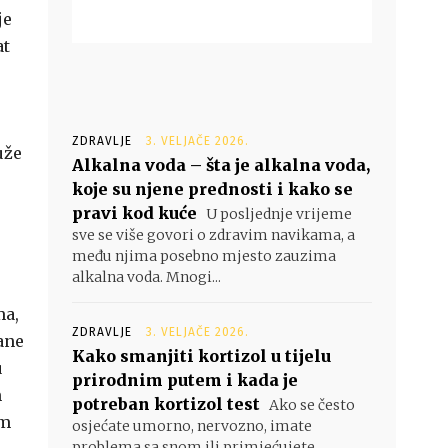
je
at
ZDRAVLJE
3. VELJAČE 2026.
uže
Alkalna voda – šta je alkalna voda,
koje su njene prednosti i kako se
pravi kod kuće
U posljednje vrijeme
sve se više govori o zdravim navikama, a
među njima posebno mjesto zauzima
alkalna voda. Mnogi...
ma,
ZDRAVLJE
3. VELJAČE 2026.
ane
Kako smanjiti kortizol u tijelu
u
prirodnim putem i kada je
m
potreban kortizol test
Ako se često
om
osjećate umorno, nervozno, imate
problema sa snom ili primjećujete