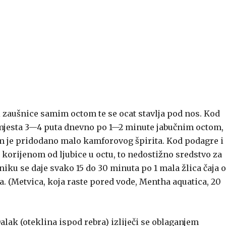
 i zaušnice samim octom te se ocat stavlja pod nos. Kod
a mjesta 3—4 puta dnevno po 1—2 minute jabučnim octom,
m je pridodano malo kamforovog špirita. Kod podagre i
 korijenom od ljubice u octu, to nedostižno sredstvo za
niku se daje svako 15 do 30 minuta po 1 mala žlica čaja 
ca. (Metvica, koja raste pored vode, Mentha aquatica, 20
lak (oteklina ispod rebra) izliječi se oblaganjem