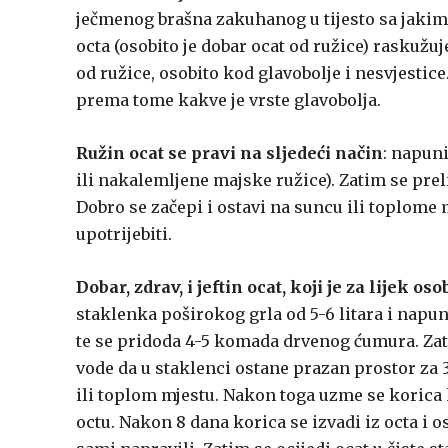
ječmenog brašna zakuhanog u tijesto sa jakim o
octa (osobito je dobar ocat od ružice) raskužuje
od ružice, osobito kod glavobolje i nesvjestice.
prema tome kakve je vrste glavobolja.
Ružin ocat se pravi na sljedeći način
: napun
ili nakalemljene majske ružice). Zatim se pre
Dobro se začepi i ostavi na suncu ili toplome 
upotrijebiti.
Dobar, zdrav, i jeftin ocat, koji je za lijek
staklenka poširokog grla od 5-6 litara i napu
te se pridoda 4-5 komada drvenog ćumura. Zatim
vode da u staklenci ostane prazan prostor za 3
ili toplom mjestu. Nakon toga uzme se korica 
octu. Nakon 8 dana korica se izvadi iz octa i 