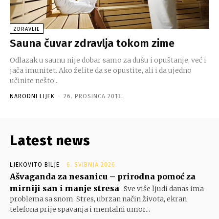
ZDRAVLJE
Sauna čuvar zdravlja tokom zime
Odlazak u saunu nije dobar samo za dušu i opuštanje, već i
jača imunitet. Ako želite da se opustite, ali i da ujedno
učinite nešto...
NARODNI LIJEK
-
26. PROSINCA 2013.
Latest news
LJEKOVITO BILJE
6. SVIBNJA 2026.
Ašvaganda za nesanicu – prirodna pomoć za
mirniji san i manje stresa
Sve više ljudi danas ima
problema sa snom. Stres, ubrzan način života, ekran
telefona prije spavanja i mentalni umor...