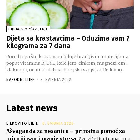
DIJETA & MRŠAVLJENJE
Dijeta sa krastavcima – Oduzima vam 7
kilograma za 7 dana
Pored toga što krastavac obiluje hranljivim materijama
poput vitamina B, C i E, kalcijem, cinkom, magnezijem i
vlaknima, on ima i detoksikacijska svojstva. Redovno...
NARODNI LIJEK
-
3. SVIBNJA 2022.
Latest news
LJEKOVITO BILJE
6. SVIBNJA 2026.
Ašvaganda za nesanicu – prirodna pomoć za
mirniji san i manje stresa
Sve više ljudi danas ima