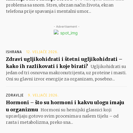
problema sa snom. Stres, ubrzan način života, ekran
telefona prije spavanja i mentalni umor...
- Advertisement -
ISHRANA
12. VELJAČE 2026.
Zdravi ugljikohidrati i štetni ugljikohidrati –
kako ih razlikovati i koje birati?
Ugljikohidrati su
jedan od tri osnovna makronutrijenta, uz proteine i masti.
Oni su glavni izvor energije za organizam, posebno...
ZDRAVLJE
9. VELJAČE 2026.
Hormoni – što su hormoni i kakvu ulogu imaju
u organizmu
Hormoni su hemijski glasnici koji
upravljaju gotovo svim procesima u našem tijelu – od
rasta i metabolizma, preko sna...