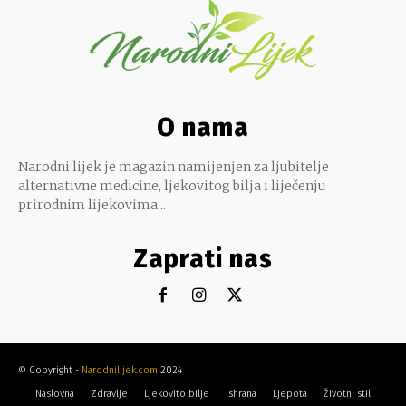
O nama
Narodni lijek je magazin namijenjen za ljubitelje
alternativne medicine, ljekovitog bilja i liječenju
prirodnim lijekovima...
Zaprati nas
© Copyright -
Narodnilijek.com
2024
Naslovna
Zdravlje
Ljekovito bilje
Ishrana
Ljepota
Životni stil