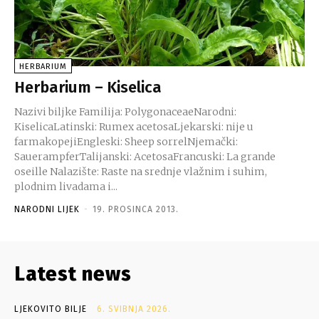
HERBARIUM
Herbarium – Kiselica
Nazivi biljke Familija: PolygonaceaeNarodni:
KiselicaLatinski: Rumex acetosaLjekarski: nije u
farmakopejiEngleski: Sheep sorrelNjemački:
SauerampferTalijanski: AcetosaFrancuski: La grande
oseille Nalazište: Raste na srednje vlažnim i suhim,
plodnim livadama i...
NARODNI LIJEK
-
19. PROSINCA 2013.
Latest news
LJEKOVITO BILJE
6. SVIBNJA 2026.