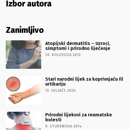
Izbor autora
Zanimljivo
Atopijski dermatitis – Uzroci,
simptomi i prirodno liječenje
30. KOLOVOZA 2012.
Stari narodni lijek za koprivnjaču ili
urtikariju
13. VELJAČE 2020.
Prirodni lijekovi za reumatske
bolesti
9. STUDENOGA 2014.