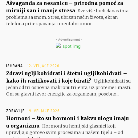
Ašvaganda za nesanicu – prirodna pomoć za
mirniji san i manje stresa
Sve više ljudi danas ima
problema sa snom. Stres, ubrzan način života, ekran
telefona prije spavanja i mentalni umor...
- Advertisement -
ISHRANA
12. VELJAČE 2026.
Zdravi ugljikohidrati i štetni ugljikohidrati –
kako ih razlikovati i koje birati?
Ugljikohidrati su
jedan od tri osnovna makronutrijenta, uz proteine i masti.
Oni su glavni izvor energije za organizam, posebno...
ZDRAVLJE
9. VELJAČE 2026.
Hormoni – što su hormoni i kakvu ulogu imaju
u organizmu
Hormoni su hemijski glasnici koji
upravljaju gotovo svim procesima u našem tijelu – od