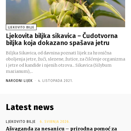
LJEKOVITO BILJE
Ljekovita biljka sikavica – Čudotvorna
biljka koja dokazano spašava jetru
Biljka Sikavica, od davnina poznati lijek za hronična
oboljenja jetre, žući, slezene, žutice, za čišćenje organizma
i jetre od kandide i njenih otrova... Sikavica (Silybum
marianum),...
NARODNI LIJEK
-
4. LISTOPADA 2021.
Latest news
LJEKOVITO BILJE
6. SVIBNJA 2026.
Ašvaganda za nesanicu – prirodna pomoć za