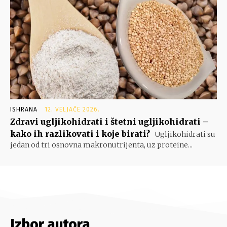
ISHRANA
12. VELJAČE 2026.
Zdravi ugljikohidrati i štetni ugljikohidrati –
kako ih razlikovati i koje birati?
Ugljikohidrati su
jedan od tri osnovna makronutrijenta, uz proteine...
Izbor autora