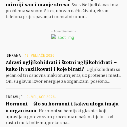
mirniji san i manje stresa
Sve više ljudi danas ima
problema sa snom. Stres, ubrzan način života, ekran
telefona prije spavanja i mentalni umor...
- Advertisement -
ISHRANA
12. VELJAČE 2026.
Zdravi ugljikohidrati i štetni ugljikohidrati –
kako ih razlikovati i koje birati?
Ugljikohidrati su
jedan od tri osnovna makronutrijenta, uz proteine i masti.
Oni su glavni izvor energije za organizam, posebno...
ZDRAVLJE
9. VELJAČE 2026.
Hormoni – što su hormoni i kakvu ulogu imaju
u organizmu
Hormoni su hemijski glasnici koji
upravljaju gotovo svim procesima u našem tijelu – od
rasta i metabolizma, preko sna...