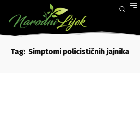
Tag:
Simptomi policističnih jajnika