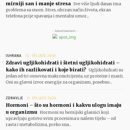
mirniji san i manje stresa
Sve više ljudi danas ima
problema sa snom. Stres, ubrzan način života, ekran
telefona prije spavanja i mentalni umor...
- Advertisement -
ISHRANA
12. VELJAČE 2026.
Zdravi ugljikohidrati i štetni ugljikohidrati –
kako ih razlikovati i koje birati?
Ugljikohidrati su
jedan od tri osnovna makronutrijenta, uz proteine i masti.
Oni su glavni izvor energije za organizam, posebno...
ZDRAVLJE
9. VELJAČE 2026.
Hormoni – što su hormoni i kakvu ulogu imaju
u organizmu
Hormoni su hemijski glasnici koji
upravljaju gotovo svim procesima u našem tijelu – od
rasta i metabolizma, preko sna...