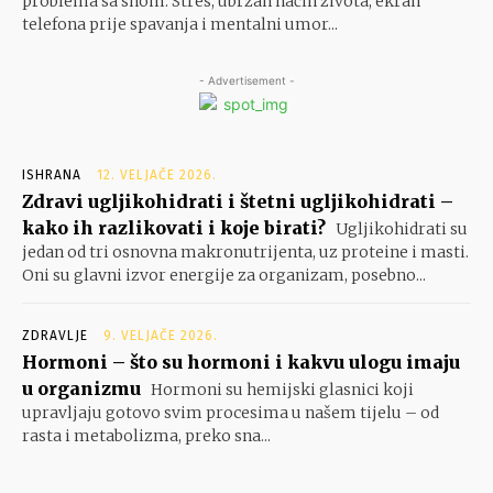
problema sa snom. Stres, ubrzan način života, ekran
telefona prije spavanja i mentalni umor...
- Advertisement -
ISHRANA
12. VELJAČE 2026.
Zdravi ugljikohidrati i štetni ugljikohidrati –
kako ih razlikovati i koje birati?
Ugljikohidrati su
jedan od tri osnovna makronutrijenta, uz proteine i masti.
Oni su glavni izvor energije za organizam, posebno...
ZDRAVLJE
9. VELJAČE 2026.
Hormoni – što su hormoni i kakvu ulogu imaju
u organizmu
Hormoni su hemijski glasnici koji
upravljaju gotovo svim procesima u našem tijelu – od
rasta i metabolizma, preko sna...