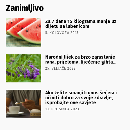
Zanimljivo
Za 7 dana 15 kilograma manje uz
dijetu sa lubenicom
5. KOLOVOZA 2013.
Narodni lijek za brzo zarastanje
rana, prijeloma, liječenje gihta…
25. VELJAČE 2023.
Ako želite smanjiti unos šećera i
učiniti dobro za svoje zdravlje,
isprobajte ove savjete
13. PROSINCA 2023.