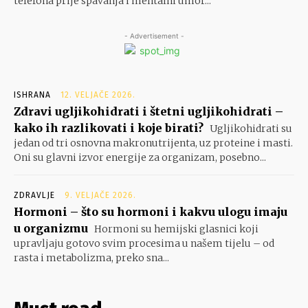
telefona prije spavanja i mentalni umor...
- Advertisement -
ISHRANA
12. VELJAČE 2026.
Zdravi ugljikohidrati i štetni ugljikohidrati –
kako ih razlikovati i koje birati?
Ugljikohidrati su
jedan od tri osnovna makronutrijenta, uz proteine i masti.
Oni su glavni izvor energije za organizam, posebno...
ZDRAVLJE
9. VELJAČE 2026.
Hormoni – što su hormoni i kakvu ulogu imaju
u organizmu
Hormoni su hemijski glasnici koji
upravljaju gotovo svim procesima u našem tijelu – od
rasta i metabolizma, preko sna...