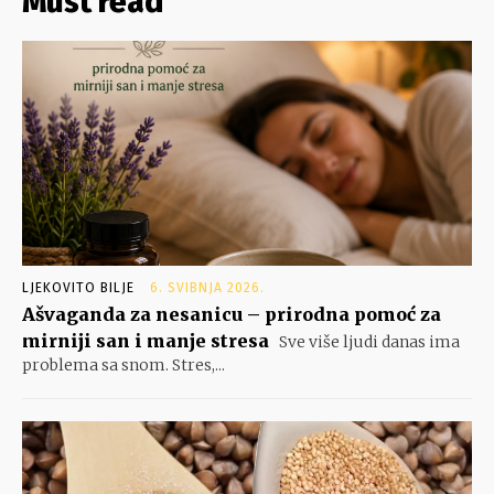
Must read
LJEKOVITO BILJE
6. SVIBNJA 2026.
Ašvaganda za nesanicu – prirodna pomoć za
mirniji san i manje stresa
Sve više ljudi danas ima
problema sa snom. Stres,...