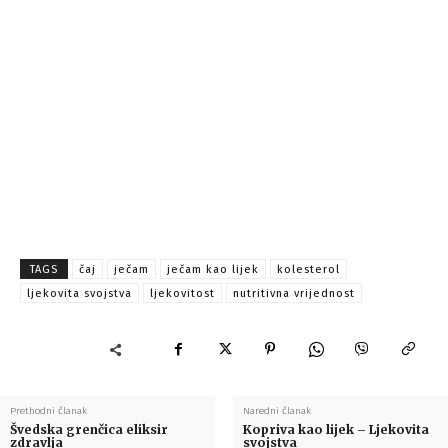
TAGS
čaj
ječam
ječam kao lijek
kolesterol
ljekovita svojstva
ljekovitost
nutritivna vrijednost
Prethodni članak
Naredni članak
Švedska grenčica eliksir
Kopriva kao lijek – Ljekovita
zdravlja
svojstva