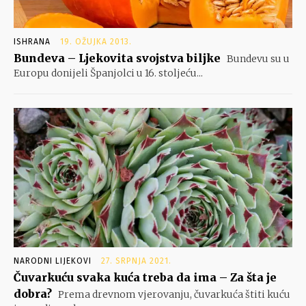
ISHRANA
19. OŽUJKA 2013.
Bundeva – Ljekovita svojstva biljke
Bundevu su u
Europu donijeli Španjolci u 16. stoljeću...
NARODNI LIJEKOVI
27. SRPNJA 2021.
Čuvarkuću svaka kuća treba da ima – Za šta je
dobra?
Prema drevnom vjerovanju, čuvarkuća štiti kuću