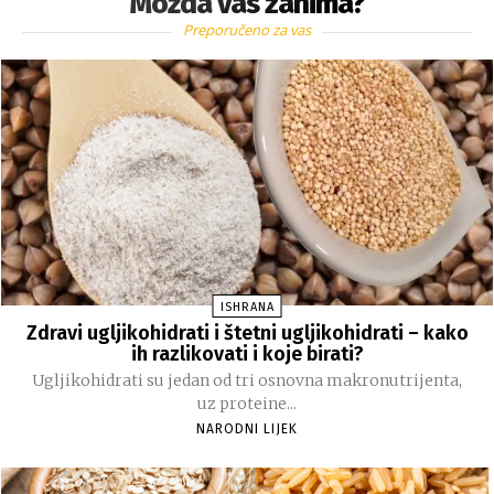
Možda vas zanima?
Preporučeno za vas
ISHRANA
Zdravi ugljikohidrati i štetni ugljikohidrati – kako
ih razlikovati i koje birati?
Ugljikohidrati su jedan od tri osnovna makronutrijenta,
uz proteine...
NARODNI LIJEK