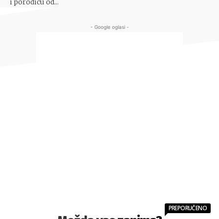
i porodicu od...
- Google oglasi -
PREPORUČENO