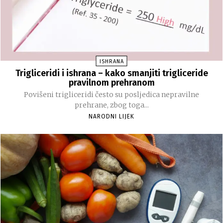
ISHRANA
Trigliceridi i ishrana – kako smanjiti trigliceride
pravilnom prehranom
Povišeni trigliceridi često su posljedica nepravilne
prehrane, zbog toga...
NARODNI LIJEK