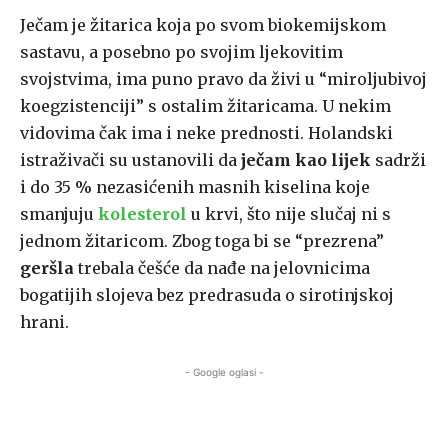
Ječam je žitarica koja po svom biokemijskom
sastavu, a posebno po svojim ljekovitim
svojstvima, ima puno pravo da živi u “miroljubivoj
koegzistenciji” s ostalim žitaricama. U nekim
vidovima čak ima i neke prednosti. Holandski
istraživači su ustanovili da
ječam kao lijek
sadrži
i do 35 % nezasićenih masnih kiselina koje
smanjuju
kolesterol
u krvi, što nije slučaj ni s
jednom žitaricom. Zbog toga bi se “prezrena”
geršla
trebala češće da nađe na jelovnicima
bogatijih slojeva bez predrasuda o sirotinjskoj
hrani.
- Google oglasi -