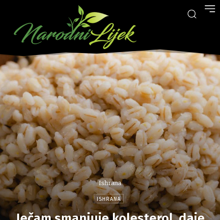
Ishrana
ISHRANA
Ječam smanjuje kolesterol, daje