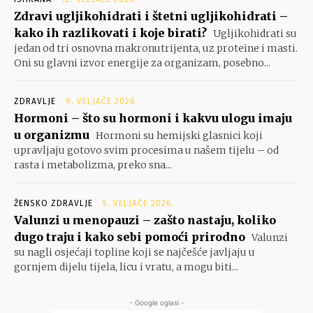
Zdravi ugljikohidrati i štetni ugljikohidrati –
kako ih razlikovati i koje birati?
Ugljikohidrati su
jedan od tri osnovna makronutrijenta, uz proteine i masti.
Oni su glavni izvor energije za organizam, posebno...
ZDRAVLJE
9. VELJAČE 2026.
Hormoni – što su hormoni i kakvu ulogu imaju
u organizmu
Hormoni su hemijski glasnici koji
upravljaju gotovo svim procesima u našem tijelu – od
rasta i metabolizma, preko sna...
ŽENSKO ZDRAVLJE
5. VELJAČE 2026.
Valunzi u menopauzi – zašto nastaju, koliko
dugo traju i kako sebi pomoći prirodno
Valunzi
su nagli osjećaji topline koji se najčešće javljaju u
gornjem dijelu tijela, licu i vratu, a mogu biti...
- Google oglasi -