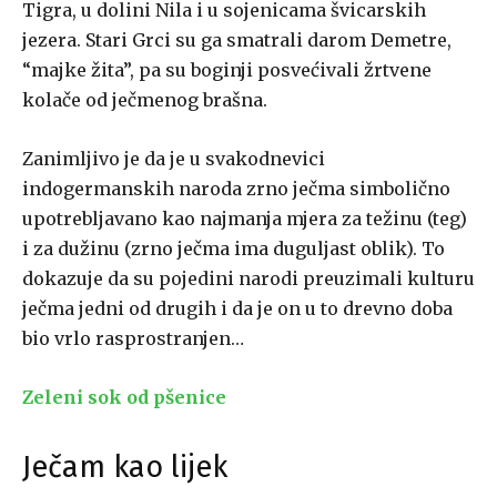
Tigra, u dolini Nila i u sojenicama švicarskih
jezera. Stari Grci su ga smatrali darom Demetre,
“majke žita”, pa su boginji posvećivali žrtvene
kolače od ječmenog brašna.
Zanimljivo je da je u svakodnevici
indogermanskih naroda zrno ječma simbolično
upotrebljavano kao najmanja mjera za težinu (teg)
i za dužinu (zrno ječma ima duguljast oblik). To
dokazuje da su pojedini narodi preuzimali kulturu
ječma jedni od drugih i da je on u to drevno doba
bio vrlo rasprostranjen…
Zeleni sok od pšenice
Ječam kao lijek