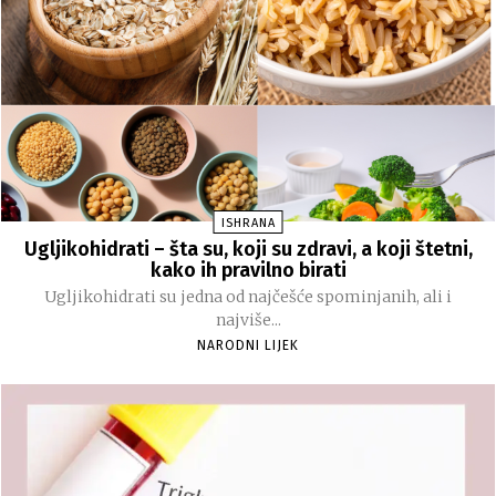
ISHRANA
Ugljikohidrati – šta su, koji su zdravi, a koji štetni,
kako ih pravilno birati
Ugljikohidrati su jedna od najčešće spominjanih, ali i
najviše...
NARODNI LIJEK