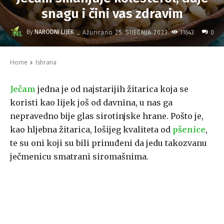
snagu i čini vas zdravim
-
By
NARODNI LIJEK
11643
Ažurirano
25. SIJEČNJA 2023.
0
Home
Ishrana
Ječam
jedna je od najstarijih žitarica koja se
koristi kao lijek još od davnina, u nas ga
nepravedno bije glas sirotinjske hrane. Pošto je,
kao hljebna žitarica, lošijeg kvaliteta od
pšenice
,
te su oni koji su bili prinuđeni da jedu takozvanu
ječmenicu smatrani siromašnima.