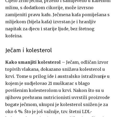
Cijelo zrno ječma, prženo i samljeveno u kafenom
mlinu, s dodatkom cikorije, može izvrsno
zamijeniti pravu kafu. Ječmena kafa pomiješana s
mlijekom (bijela kafa) izvrstan je i hranljiv
napitak za djecu i starije ljude, bez štetnog
kofeina.
Ječam i kolesterol
Kako smanjiti kolesterol –
Ječam, odličan izvor
topivih vlakana, dokazano snižava kolesterol u
krvi. Tome u prilog ide i australsko istraživanje u
kojem je sudjelovao 21 muškarac s blago
povišenim kolesterolom u krvi. Nakon što su u
njihovu prehranu nutricionisti uvrstili proizvode
bogate ječmom, ukupni je kolesterol snižen je za
oko 6 %. Što je još važnije, tzv. štetni LDL-