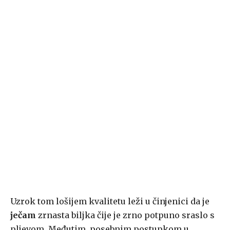
Uzrok tom lošijem kvalitetu leži u činjenici da je
ječam
zrnasta biljka čije je zrno potpuno sraslo s
pljevom. Međutim, posebnim postupkom u