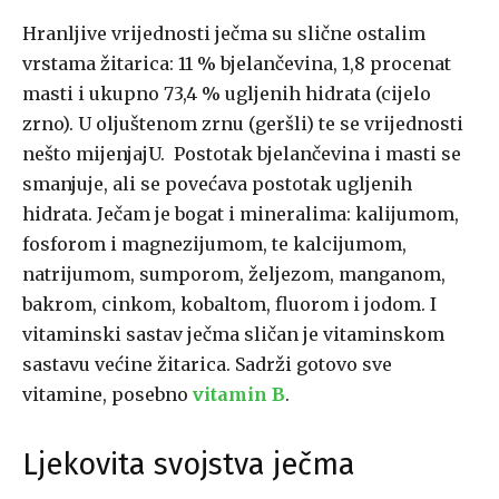
Hranljive vrijednosti ječma su slične ostalim
vrstama žitarica: 11 % bjelančevina, 1,8 procenat
masti i ukupno 73,4 % ugljenih hidrata (cijelo
zrno). U oljuštenom zrnu (geršli) te se vrijednosti
nešto mijenjajU. Postotak bjelančevina i masti se
smanjuje, ali se povećava postotak ugljenih
hidrata. Ječam je bogat i mineralima: kalijumom,
fosforom i magnezijumom, te kalcijumom,
natrijumom, sumporom, željezom, manganom,
bakrom, cinkom, kobaltom, fluorom i jodom. I
vitaminski sastav ječma sličan je vitaminskom
sastavu većine žitarica. Sadrži gotovo sve
vitamine, posebno
vitamin B
.
Ljekovita svojstva ječma