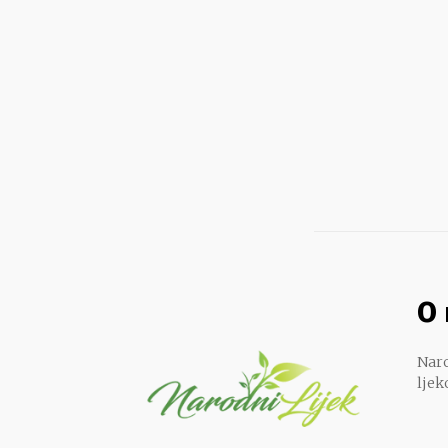
O
Naro
ljek