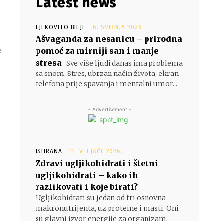
Latest news
LJEKOVITO BILJE
6. SVIBNJA 2026.
a
Ašvaganda za nesanicu – prirodna
pomoć za mirniji san i manje
e
stresa
Sve više ljudi danas ima problema
sa snom. Stres, ubrzan način života, ekran
telefona prije spavanja i mentalni umor...
- Advertisement -
ISHRANA
12. VELJAČE 2026.
Zdravi ugljikohidrati i štetni
ugljikohidrati – kako ih
razlikovati i koje birati?
Ugljikohidrati su jedan od tri osnovna
makronutrijenta, uz proteine i masti. Oni
su glavni izvor energije za organizam,