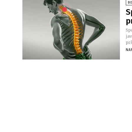
BO
S
p
Sp
jav
prš
NA