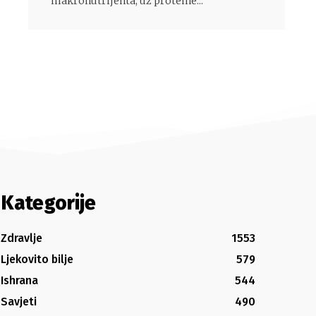
makronutrijenta, uz proteine...
Kategorije
Zdravlje
1553
Ljekovito bilje
579
Ishrana
544
Savjeti
490