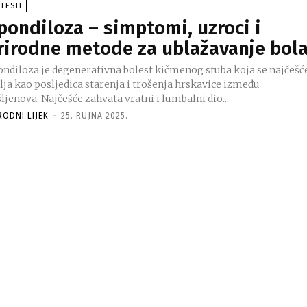
LESTI
pondiloza – simptomi, uzroci i
rirodne metode za ublažavanje bol
ondiloza je degenerativna bolest kičmenog stuba koja se najčešć
lja kao posljedica starenja i trošenja hrskavice između
ljenova. Najčešće zahvata vratni i lumbalni dio...
RODNI LIJEK
-
25. RUJNA 2025.