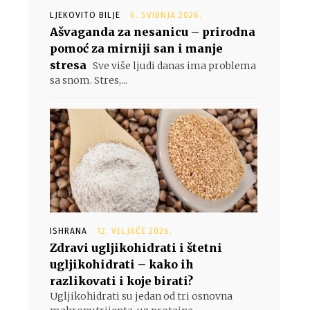
LJEKOVITO BILJE
6. SVIBNJA 2026.
Ašvaganda za nesanicu – prirodna
pomoć za mirniji san i manje
stresa
Sve više ljudi danas ima problema
sa snom. Stres,...
ISHRANA
12. VELJAČE 2026.
Zdravi ugljikohidrati i štetni
ugljikohidrati – kako ih
razlikovati i koje birati?
Ugljikohidrati su jedan od tri osnovna