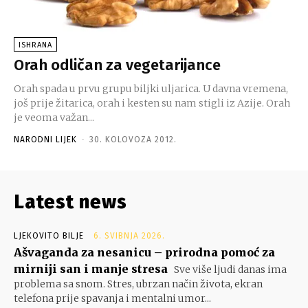
ISHRANA
Orah odličan za vegetarijance
Orah spada u prvu grupu biljki uljarica. U davna vremena,
još prije žitarica, orah i kesten su nam stigli iz Azije. Orah
je veoma važan...
NARODNI LIJEK
-
30. KOLOVOZA 2012.
Latest news
LJEKOVITO BILJE
6. SVIBNJA 2026.
Ašvaganda za nesanicu – prirodna pomoć za
mirniji san i manje stresa
Sve više ljudi danas ima
problema sa snom. Stres, ubrzan način života, ekran
telefona prije spavanja i mentalni umor...